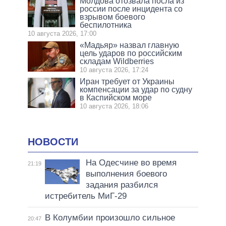
Молдова отозвала посла из
россии после инцидента со
взрывом боевого
беспилотника
10 августа 2026, 17:00
«Мадьяр» назвал главную
цель ударов по российским
складам Wildberries
10 августа 2026, 17:24
Иран требует от Украины
компенсации за удар по судну
в Каспийском море
10 августа 2026, 18:06
НОВОСТИ
На Одесчине во время
21:19
выполнения боевого
задания разбился
истребитель МиГ-29
В Колумбии произошло сильное
20:47