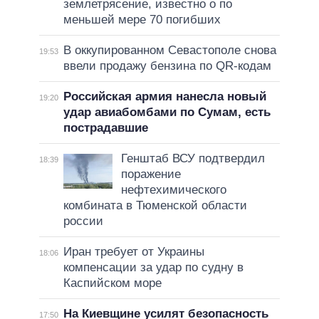
землетрясение, известно о по
меньшей мере 70 погибших
В оккупированном Севастополе снова
19:53
ввели продажу бензина по QR-кодам
Российская армия нанесла новый
19:20
удар авиабомбами по Сумам, есть
пострадавшие
Генштаб ВСУ подтвердил
18:39
поражение
нефтехимического
комбината в Тюменской области
россии
Иран требует от Украины
18:06
компенсации за удар по судну в
Каспийском море
На Киевщине усилят безопасность
17:50