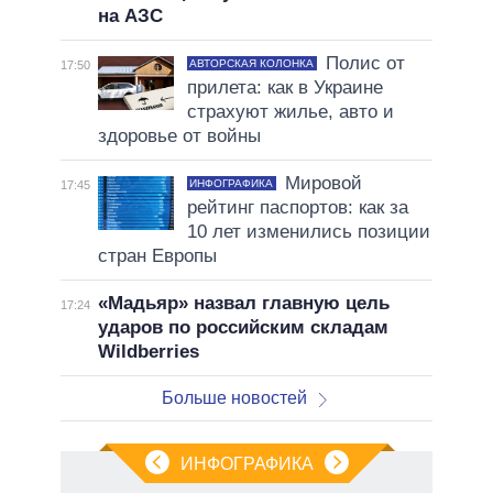
на АЗС
Полис от
АВТОРСКАЯ КОЛОНКА
17:50
прилета: как в Украине
страхуют жилье, авто и
здоровье от войны
Мировой
ИНФОГРАФИКА
17:45
рейтинг паспортов: как за
10 лет изменились позиции
стран Европы
«Мадьяр» назвал главную цель
17:24
ударов по российским складам
Wildberries
Больше новостей
ИНФОГРАФИКА