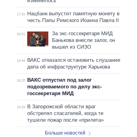
изменилось
Нацбанк выпустит памятную монету в
17:10
честь Папы Римского Иоанна Павла II
За экс-госсекретаря МИД
16:51
Банькова внесли залог, он
вышел из СИЗО
ВАКС отказался остановить слушание
16:44
дела об инфраструктуре Харькова
ВАКС отпустил под залог
16:37
подозреваемого по делу экс-
госсекретаря МИД
В Запорожской области враг
16:33
обстрелял спасателей, когда те
тушили пожар после «прилета»
Больше новостей