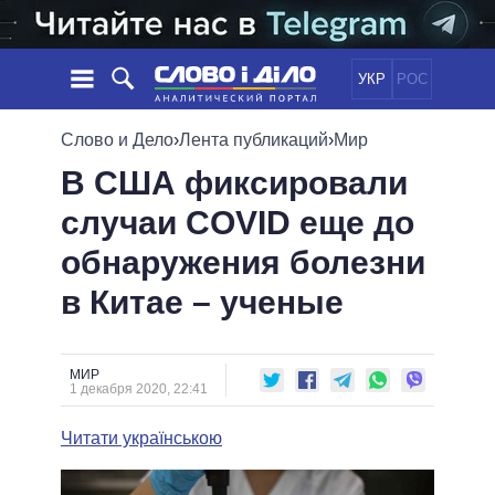
УКР
РОС
НОВОСТИ
Слово и Дело
›
Лента публикаций
›
Мир
В США фиксировали
ОБЕЩАНИЯ
ЛЕНТА
ПОЛИТИКА
случаи COVID еще до
СОБЫТИЯ
ЭКОНОМИКА
ПОЛИТИКИ
обнаружения болезни
СТАТЬИ
ОБЩЕСТВО
ИНФОГРАФИКА
МНЕНИЯ
МИР
ВСЕ ПОЛИТИКИ
в Китае – ученые
ОБЗОРЫ
ПРЕЗИДЕНТ И ОФИС
ВИДЕО
ДАЙДЖЕСТЫ
ВЕРХОВНАЯ РАДА
МИР
ПОДДЕРЖАТЬ
КАБИНЕТ МИНИСТРОВ
1 декабря 2020, 22:41
ГЛАВЫ ОБЛАДМИНИСТРАЦИЙ
СРАВНЕНИЕ ПОЛИТИКОВ
Читати українською
МЭРЫ
ВСЕ ПЕРСОНЫ