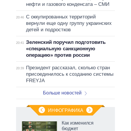
нефти и газового конденсата – СМИ
С оккупированных территорий
20:46
вернули еще одну группу украинских
детей и подростков
Зеленский поручил подготовить
20:41
«специальную санкционную
операцию» против россии
Президент рассказал, сколько стран
20:39
присоединилось к созданию системы
FREYJA
Больше новостей
ИНФОГРАФИКА
еля
Как изменился
бюджет