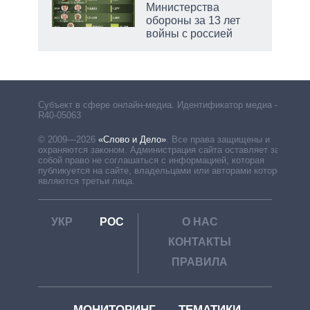
Министерства
обороны за 13 лет
войны с россией
рф
Субъект в сфере онлайн-медиа. Идентификатор медиа –
R40-05063
© 2009—2026
«Слово и Дело»
.
Все права защищены и
охраняются законом. Администрация сайта оставляет за
собой право не соглашаться с информацией, которая
публикуется на сайте, владельцами или авторами которой
являются третьи лица.
УКР
РОС
О НАС
КОНТАКТЫ
ПРАВИЛА
МОНИТОРИНГ
ТЕМАТИКИ