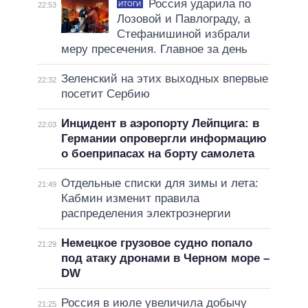
Россия ударила по
ИТОГИ
22:53
Лозовой и Павлограду, а
Стефанишиной избрали
меру пресечения. Главное за день
Зеленский на этих выходных впервые
22:32
посетит Сербию
Инцидент в аэропорту Лейпцига: в
22:03
Германии опровергли информацию
о боеприпасах на борту самолета
Отдельные списки для зимы и лета:
21:49
Кабмин изменит правила
распределения электроэнергии
Немецкое грузовое судно попало
21:29
под атаку дронами в Черном море –
DW
Россия в июле увеличила добычу
21:25