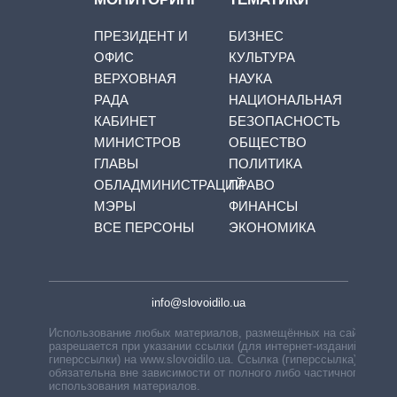
ПРЕЗИДЕНТ И
БИЗНЕС
ОФИС
КУЛЬТУРА
ВЕРХОВНАЯ
НАУКА
РАДА
НАЦИОНАЛЬНАЯ
КАБИНЕТ
БЕЗОПАСНОСТЬ
МИНИСТРОВ
ОБЩЕСТВО
ГЛАВЫ
ПОЛИТИКА
ОБЛАДМИНИСТРАЦИЙ
ПРАВО
МЭРЫ
ФИНАНСЫ
ВСЕ ПЕРСОНЫ
ЭКОНОМИКА
info@slovoidilo.ua
Использование любых материалов, размещённых на сайте,
разрешается при указании ссылки (для интернет-изданий —
гиперссылки) на www.slovoidilo.ua. Ссылка (гиперссылка)
обязательна вне зависимости от полного либо частичного
использования материалов.