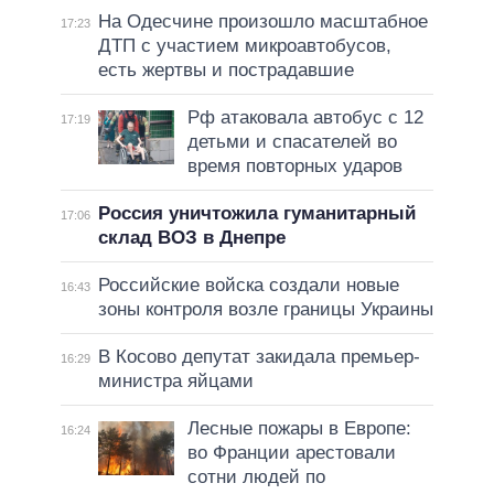
На Одесчине произошло масштабное
17:23
ДТП с участием микроавтобусов,
есть жертвы и пострадавшие
Рф атаковала автобус с 12
17:19
детьми и спасателей во
время повторных ударов
Россия уничтожила гуманитарный
17:06
склад ВОЗ в Днепре
Российские войска создали новые
16:43
зоны контроля возле границы Украины
В Косово депутат закидала премьер-
16:29
министра яйцами
Лесные пожары в Европе:
16:24
во Франции арестовали
сотни людей по