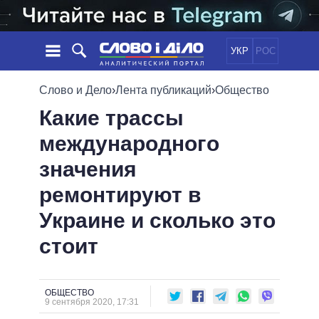
УКР
РОС
НОВОСТИ
Слово и Дело
›
Лента публикаций
›
Общество
Какие трассы
ОБЕЩАНИЯ
ЛЕНТА
ПОЛИТИКА
международного
СОБЫТИЯ
ЭКОНОМИКА
ПОЛИТИКИ
значения
СТАТЬИ
ОБЩЕСТВО
ИНФОГРАФИКА
МНЕНИЯ
МИР
ВСЕ ПОЛИТИКИ
ремонтируют в
ОБЗОРЫ
ПРЕЗИДЕНТ И ОФИС
Украине и сколько это
ВИДЕО
ДАЙДЖЕСТЫ
ВЕРХОВНАЯ РАДА
стоит
ПОДДЕРЖАТЬ
КАБИНЕТ МИНИСТРОВ
ГЛАВЫ ОБЛАДМИНИСТРАЦИЙ
СРАВНЕНИЕ ПОЛИТИКОВ
МЭРЫ
ОБЩЕСТВО
9 сентября 2020, 17:31
ВСЕ ПЕРСОНЫ