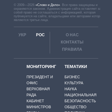
© 2009—2026
«Слово и Дело»
.
Все права защищены и
охраняются законом. Администрация сайта оставляет за
собой право не соглашаться с информацией, которая
публикуется на сайте, владельцами или авторами которой
являются третьи лица.
УКР
РОС
О НАС
КОНТАКТЫ
ПРАВИЛА
МОНИТОРИНГ
ТЕМАТИКИ
ПРЕЗИДЕНТ И
БИЗНЕС
ОФИС
КУЛЬТУРА
ВЕРХОВНАЯ
НАУКА
РАДА
НАЦИОНАЛЬНАЯ
КАБИНЕТ
БЕЗОПАСНОСТЬ
МИНИСТРОВ
ОБЩЕСТВО