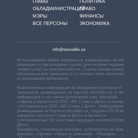
ГЛАВЫ
ПОЛИТИКА
ОБЛАДМИНИСТРАЦИЙ
ПРАВО
МЭРЫ
ФИНАНСЫ
ВСЕ ПЕРСОНЫ
ЭКОНОМИКА
info@slovoidilo.ua
Использование любых материалов, размещённых на сайте,
разрешается при указании ссылки (для интернет-изданий —
гиперссылки) на www.slovoidilo.ua. Ссылка (гиперссылка)
обязательна вне зависимости от полного либо частичного
использования материалов.
Аналитическая информация об обещаниях политиков и
чиновников, размещенных на портале slovoidilo.ua, а также
информация о состоянии выполнения этих обещаний,
собрана и обработана ООО «ИА Слово и Дело» и является
собственностью ООО «ИА Слово и Дело». Инфографики,
размещенные на портале slovoidilo.ua, созданы ОО «Система
народного контроля Слово и Дело» и являются
собственностью ОО «Система народного контроля Слово и
Дело».
Материалы, отмеченные значками, публикуются на правах
рекламы: «Промо», «Новости компаний», «Позиция»,