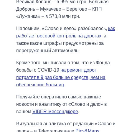
Великая Копаня – в 995 млн грн, Большая
Добронь – Мукачево – Берегово – КПП
«Лужанка» – в 573,8 млн грн.
Напомним, «Слово и дело» разобралось,
как
работает весовой контроль на дорогах
, а
также какие штрафы предусмотрены за
перегруженный автомобиль.
Кроме того, мы писали о том, что из Фонда
борьбы с COVID-19
на ремонт дорог
потратят в 9 раз больше средств, чем на
обеспечение больниц
.
Получайте оперативно самые важные
новости и аналитику от «Слово и дело» в
вашем
VIBER-мессенджере
.
Визуальная аналитика от редакции «Слово и
дело» – в Telegram-канале
Pics&Maps
.