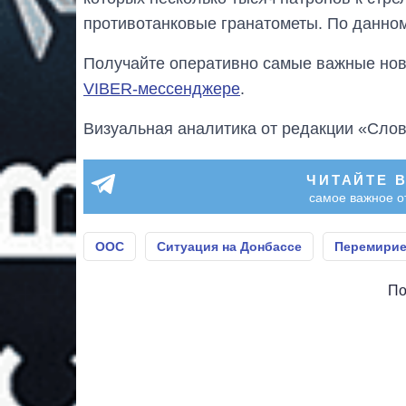
противотанковые гранатометы. По данном
Получайте оперативно самые важные ново
VIBER-мессенджере
.
Визуальная аналитика от редакции «Слов
ЧИТАЙТЕ 
самое важное о
ООС
Ситуация на Донбассе
Перемирие
По