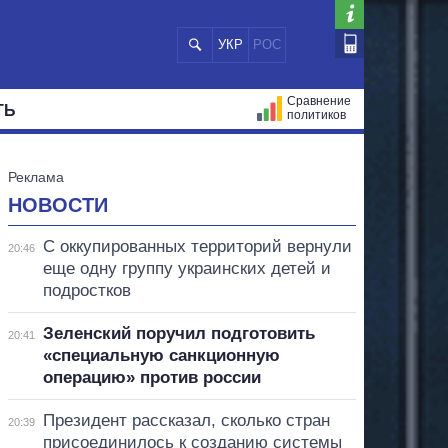
УКР
РОС
Сравнение
ТЬ
политиков
СТРАЦИЙ
МЭРЫ
ВСЕ ПЕРСОНЫ
НОВОСТИ
С оккупированных территорий вернули
20:46
еще одну группу украинских детей и
подростков
Зеленский поручил подготовить
20:41
«специальную санкционную
операцию» против россии
Президент рассказал, сколько стран
20:39
присоединилось к созданию системы