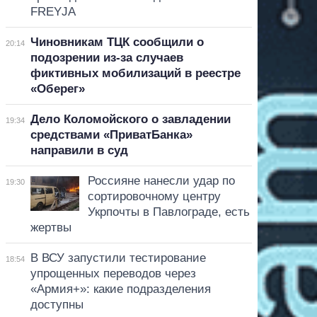
FREYJA
Чиновникам ТЦК сообщили о
20:14
подозрении из-за случаев
фиктивных мобилизаций в реестре
«Оберег»
Дело Коломойского о завладении
19:34
средствами «ПриватБанка»
направили в суд
Россияне нанесли удар по
19:30
сортировочному центру
Укрпочты в Павлограде, есть
жертвы
В ВСУ запустили тестирование
18:54
упрощенных переводов через
«Армия+»: какие подразделения
доступны