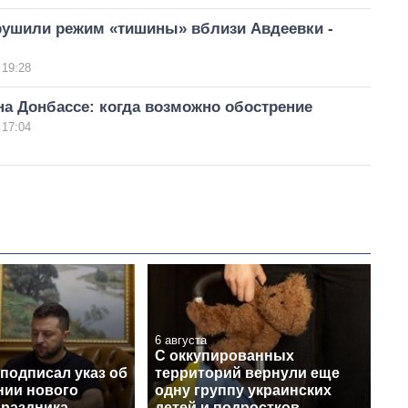
рушили режим «тишины» вблизи Авдеевки -
 19:28
а Донбассе: когда возможно обострение
 17:04
6 августа
С оккупированных
подписал указ об
территорий вернули еще
нии нового
одну группу украинских
праздника
детей и подростков