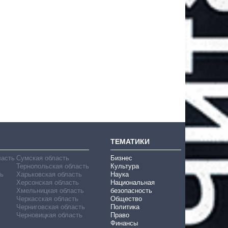
ТЕМАТИКИ
ласть
Сумская область
Бизнес
Тернопольская область
Культура
ь
Харьковская область
Наука
Херсонская область
Национальная
Хмельницкая область
безопасность
Черкасская область
Общество
Черниговская область
Политика
Черновицкая область
Право
Финансы