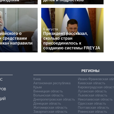
6 августа
мойского о
Президент рассказал,
и средствами
сколько стран
нка» направили
присоединилось к
созданию системы FREYJA
РЕГИОНЫ
Киев
Ивано-Франковская об
ИС
Автономная республика
Киевская область
Крым
Кировоградская област
РОВ
Винницкая область
Луганская область
Волынская область
Львовская область
ЦИЙ
Днепропетровская область
Николаевская область
Донецкая область
Одесская область
Житомирская область
Полтавская область
Закарпатская область
Ровенская область