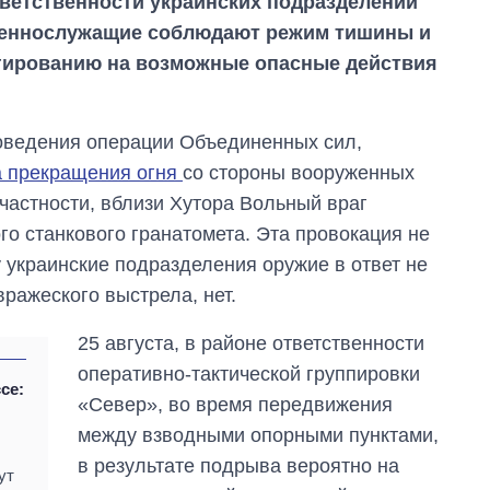
тветственности украинских подразделений
оеннослужащие соблюдают режим тишины и
агированию на возможные опасные действия
оведения операции Объединенных сил,
а прекращения огня
со стороны вооруженных
астности, вблизи Хутора Вольный враг
го станкового гранатомета. Эта провокация не
 украинские подразделения оружие в ответ не
вражеского выстрела, нет.
25 августа, в районе ответственности
оперативно-тактической группировки
се:
«Север», во время передвижения
между взводными опорными пунктами,
в результате подрыва вероятно на
Восемь
ут
массированных