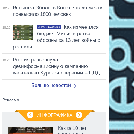
Вспышка Эболы в Конго: число жертв
18:50
превысило 1800 человек
Как изменился
ИНФОГРАФИКА
18:20
бюджет Министерства
обороны за 13 лет войны с
россией
Россия развернула
18:20
дезинформационную кампанию
касательно Курской операции – ЦПД
Больше новостей
ИНФОГРАФИКА
Как за 10 лет
изменилось