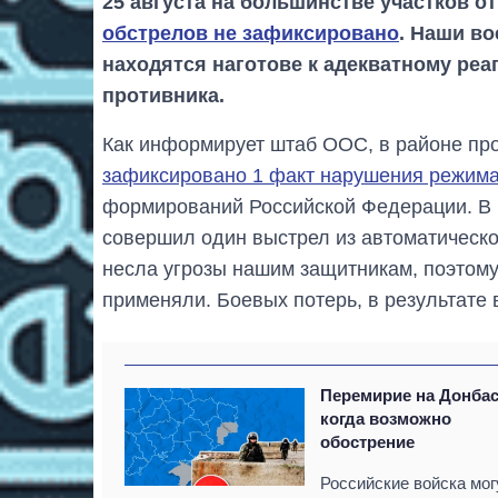
25 августа на большинстве участков о
обстрелов не зафиксировано
. Наши в
находятся наготове к адекватному ре
противника.
Как информирует штаб ООС, в районе пр
зафиксировано 1 факт нарушения режим
формирований Российской Федерации. В ч
совершил один выстрел из автоматическо
несла угрозы нашим защитникам, поэтому
применяли. Боевых потерь, в результате 
Перемирие на Донбас
когда возможно
обострение
Российские войска мог