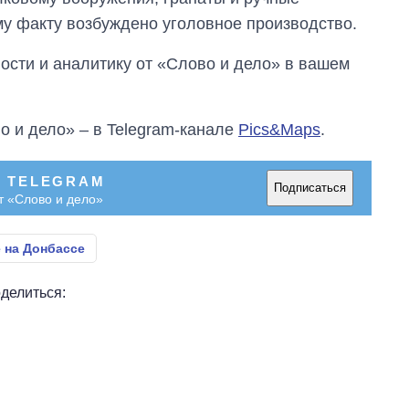
у факту возбуждено уголовное производство.
сти и аналитику от «Слово и дело» в вашем
о и дело» – в Telegram-канале
Pics&Maps
.
В TELEGRAM
Подписаться
т «Слово и дело»
 на Донбассе
делиться: