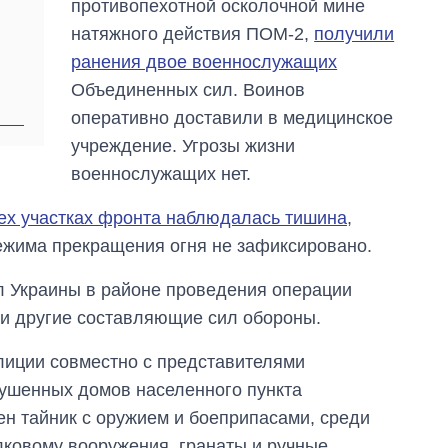
противопехотной осколочной мине
ударов по Украине
натяжного действия ПОМ-2,
получили
за лето: Киев и
область стали
ранения двое военнослужащих
главной целью рф
Объединенных сил. Воинов
оперативно доставили в медицинское
учреждение. Угрозы жизни
военнослужащих нет.
ех участках фронта наблюдалась тишина
,
жима прекращения огня не зафиксировано.
 Украины в районе проведения операции
и другие составляющие сил обороны.
лиции совместно с представителями
рушенных домов населенного пункта
н тайник с оружием и боеприпасами, среди
лковому вооружения, гранаты и ручные