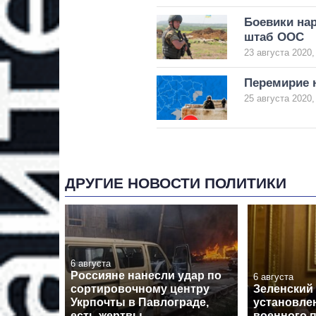
Боевики на
штаб ООС
23 августа 2020,
Перемирие н
25 августа 2020,
ДРУГИЕ НОВОСТИ ПОЛИТИКИ
6 августа
Россияне нанесли удар по
6 августа
сортировочному центру
Зеленский 
Укрпочты в Павлограде,
установле
есть жертвы
военного 