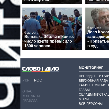
6 августа
Дело Коло
6 августа
Вспышка Эболы в Конго:
завладени
число жертв превысило
«ПриватБа
1800 человек
в суд
МОНИТОРИНГ
ПРЕЗИДЕНТ И ОФ
УКР
РОС
ВЕРХОВНАЯ РАДА
КАБИНЕТ МИНИСТ
ГЛАВЫ
О НАС
ОБЛАДМИНИСТРА
КОНТАКТЫ
МЭРЫ
ПРАВИЛА
ВСЕ ПЕРСОНЫ