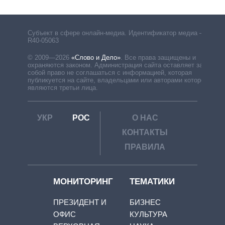
Субъект в сфере онлайн-медиа. Идентификатор медиа –
R40-05063
© 2009—2026
«Слово и Дело»
.
Все права защищены и
охраняются законом. Администрация сайта оставляет за
собой право не соглашаться с информацией, которая
публикуется на сайте, владельцами или авторами которой
являются третьи лица.
УКР
РОС
О НАС
КОНТАКТЫ
ПРАВИЛА
МОНИТОРИНГ
ТЕМАТИКИ
ПРЕЗИДЕНТ И
БИЗНЕС
ОФИС
КУЛЬТУРА