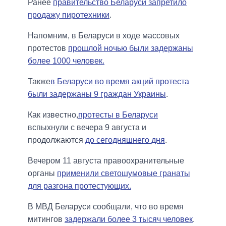
Ранее
правительство Беларуси запретило
продажу пиротехники
.
Напомним, в Беларуси в ходе массовых
протестов
прошлой ночью были задержаны
более 1000 человек.
Также
в Беларуси во время акций протеста
были задержаны 9 граждан Украины
.
Как известно,
протесты в Беларуси
вспыхнули с вечера 9 августа и
продолжаются
до сегодняшнего дня
.
Вечером 11 августа правоохранительные
органы
применили светошумовые гранаты
для разгона протестующих.
В МВД Беларуси сообщали, что во время
митингов
задержали более 3 тысяч человек
.