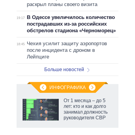
раскрыл планы своего визита
В Одессе увеличилось количество
19:17
пострадавших из-за российских
обстрелов стадиона «Черноморец»
Чехия усилит защиту аэропортов
18:45
после инцидента с дроном в
Лейпциге
Больше новостей
ИНФОГРАФИКА
 как
От 1 месяца – до 5
чипы
лет: кто и как долго
ды и
занимал должность
т на
руководителя СВР