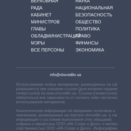
ВЕРХОВНАЯ
НАУКА
РАДА
НАЦИОНАЛЬНАЯ
КАБИНЕТ
БЕЗОПАСНОСТЬ
МИНИСТРОВ
ОБЩЕСТВО
ГЛАВЫ
ПОЛИТИКА
ОБЛАДМИНИСТРАЦИЙ
ПРАВО
МЭРЫ
ФИНАНСЫ
ВСЕ ПЕРСОНЫ
ЭКОНОМИКА
info@slovoidilo.ua
Использование любых материалов, размещённых на сайте,
разрешается при указании ссылки (для интернет-изданий —
гиперссылки) на www.slovoidilo.ua. Ссылка (гиперссылка)
обязательна вне зависимости от полного либо частичного
использования материалов.
Аналитическая информация об обещаниях политиков и
чиновников, размещенных на портале slovoidilo.ua, а также
информация о состоянии выполнения этих обещаний,
собрана и обработана ООО «ИА Слово и Дело» и является
собственностью ООО «ИА Слово и Дело». Инфографики,