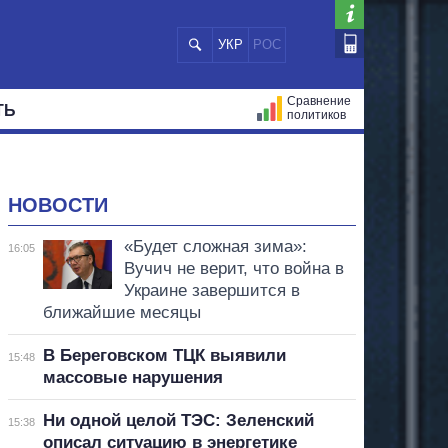
УКР
РОС
Сравнение
ТЬ
политиков
СТРАЦИЙ
МЭРЫ
ВСЕ ПЕРСОНЫ
НОВОСТИ
«Будет сложная зима»:
16:05
Вучич не верит, что война в
Украине завершится в
ближайшие месяцы
В Береговском ТЦК выявили
15:48
массовые нарушения
Ни одной целой ТЭС: Зеленский
15:38
описал ситуацию в энергетике