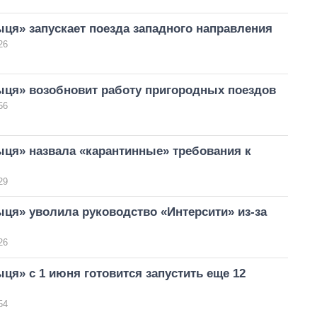
ця» запускает поезда западного направления
26
ыця» возобновит работу пригородных поездов
56
ыця» назвала «карантинные» требования к
29
ця» уволила руководство «Интерсити» из-за
26
ця» с 1 июня готовится запустить еще 12
54