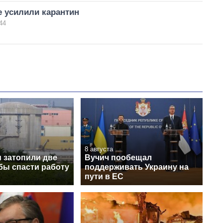
е усилили карантин
44
8 августа
 затопили две
Вучич пообещал
бы спасти работу
поддерживать Украину на
пути в ЕС