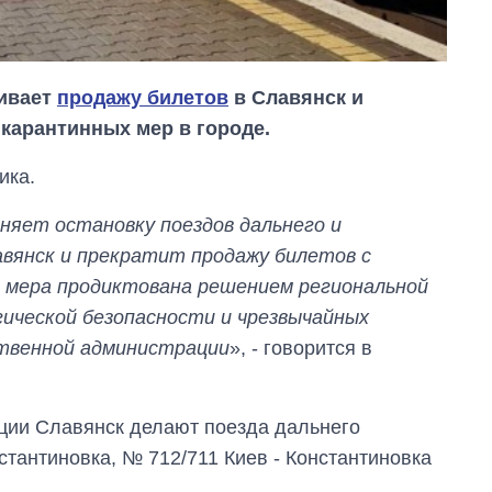
ливает
продажу билетов
в Славянск и
 карантинных мер в городе.
ика.
няет остановку поездов дальнего и
авянск и прекратит продажу билетов с
я мера продиктована решением региональной
гической безопасности и чрезвычайных
ственной администрации
», - говорится в
Дефицит памяти:
как вырос спрос
на чипы за
нции Славянск делают поезда дальнего
последние годы и
стантиновка, № 712/711 Киев - Константиновка
что прогнозируют
на 2027-й