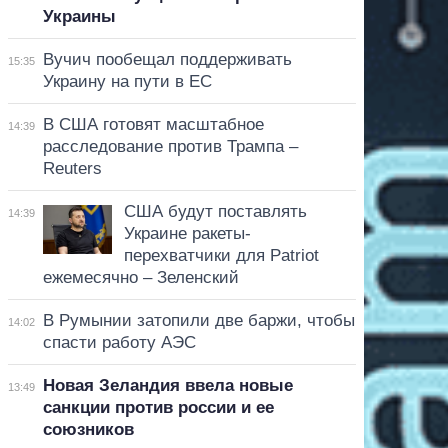
Украины
Вучич пообещал поддерживать
15:35
Украину на пути в ЕС
В США готовят масштабное
14:39
расследование против Трампа –
Reuters
США будут поставлять
14:39
Украине ракеты-
перехватчики для Patriot
ежемесячно – Зеленский
В Румынии затопили две баржи, чтобы
14:02
спасти работу АЭС
Новая Зеландия ввела новые
13:49
санкции против россии и ее
союзников