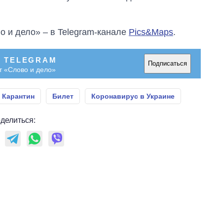
о и дело» – в Telegram-канале
Pics&Maps
.
В TELEGRAM
Подписаться
т «Слово и дело»
Карантин
Билет
Коронавирус в Украине
делиться: