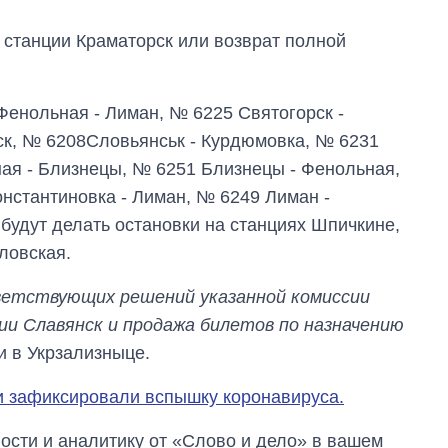
станции Краматорск или возврат полной
Фенольная - Лиман, № 6225 Святогорск -
ск, № 6208Словьянськ - Курдюмовка, № 6231
ая - Близнецы, № 6251 Близнецы - Фенольная,
нстантиновка - Лиман, № 6249 Лиман -
будут делать остановки на станциях Шпичкине,
ловская.
ветствующих решений указанной комиссии
ии Славянск и продажа билетов по назначению
и в Укрзализныце.
и зафиксировали вспышку коронавируса.
сти и аналитику от «Слово и дело» в вашем