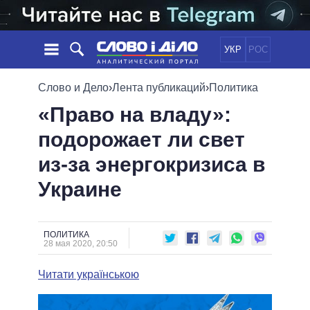
УКР
РОС
НОВОСТИ
Слово и Дело
›
Лента публикаций
›
Политика
«Право на владу»:
ОБЕЩАНИЯ
ЛЕНТА
ПОЛИТИКА
подорожает ли свет
СОБЫТИЯ
ЭКОНОМИКА
ПОЛИТИКИ
из-за энергокризиса в
СТАТЬИ
ОБЩЕСТВО
ИНФОГРАФИКА
МНЕНИЯ
МИР
ВСЕ ПОЛИТИКИ
Украине
ОБЗОРЫ
ПРЕЗИДЕНТ И ОФИС
ВИДЕО
ДАЙДЖЕСТЫ
ВЕРХОВНАЯ РАДА
ПОЛИТИКА
ПОДДЕРЖАТЬ
КАБИНЕТ МИНИСТРОВ
28 мая 2020, 20:50
ГЛАВЫ ОБЛАДМИНИСТРАЦИЙ
СРАВНЕНИЕ ПОЛИТИКОВ
Читати українською
МЭРЫ
ВСЕ ПЕРСОНЫ