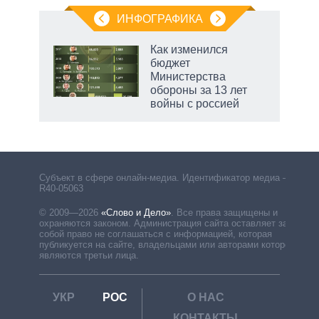
ИНФОГРАФИКА
Как изменился
бюджет
Министерства
обороны за 13 лет
войны с россией
Субъект в сфере онлайн-медиа. Идентификатор медиа –
R40-05063
© 2009—2026
«Слово и Дело»
.
Все права защищены и
охраняются законом. Администрация сайта оставляет за
собой право не соглашаться с информацией, которая
публикуется на сайте, владельцами или авторами которой
являются третьи лица.
УКР
РОС
О НАС
КОНТАКТЫ