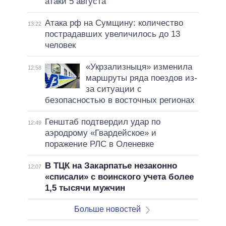
атаки 5 августа
Атака рф на Сумщину: количество
13:22
пострадавших увеличилось до 13
человек
«Укрзализныця» изменила
12:58
маршруты ряда поездов из-
за ситуации с
безопасностью в восточных регионах
Генштаб подтвердил удар по
12:49
аэродрому «Гвардейское» и
поражение РЛС в Оленевке
В ТЦК на Закарпатье незаконно
12:07
«списали» с воинского учета более
1,5 тысячи мужчин
Больше новостей