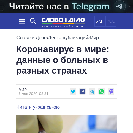
УКР
РОС
НОВОСТИ
Слово и Дело
›
Лента публикаций
›
Мир
Коронавирус в мире:
ОБЕЩАНИЯ
ЛЕНТА
ПОЛИТИКА
данные о больных в
СОБЫТИЯ
ЭКОНОМИКА
ПОЛИТИКИ
разных странах
СТАТЬИ
ОБЩЕСТВО
ИНФОГРАФИКА
МНЕНИЯ
МИР
ВСЕ ПОЛИТИКИ
ОБЗОРЫ
ПРЕЗИДЕНТ И ОФИС
ВИДЕО
МИР
ДАЙДЖЕСТЫ
6 мая 2020, 08:31
ВЕРХОВНАЯ РАДА
ПОДДЕРЖАТЬ
КАБИНЕТ МИНИСТРОВ
Читати українською
ГЛАВЫ ОБЛАДМИНИСТРАЦИЙ
СРАВНЕНИЕ ПОЛИТИКОВ
МЭРЫ
ВСЕ ПЕРСОНЫ