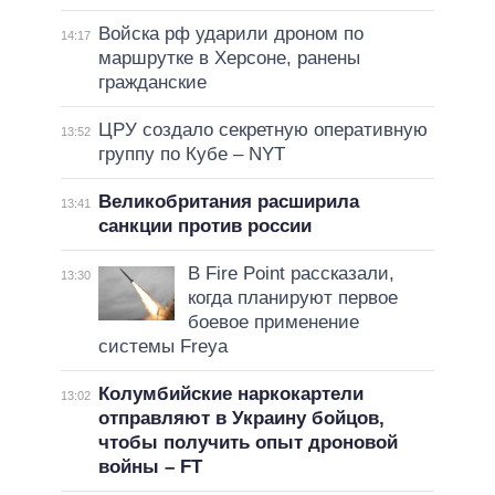
Войска рф ударили дроном по
14:17
маршрутке в Херсоне, ранены
гражданские
ЦРУ создало секретную оперативную
13:52
группу по Кубе – NYT
Великобритания расширила
13:41
санкции против россии
В Fire Point рассказали,
13:30
когда планируют первое
боевое применение
системы Freya
Колумбийские наркокартели
13:02
отправляют в Украину бойцов,
чтобы получить опыт дроновой
войны – FT