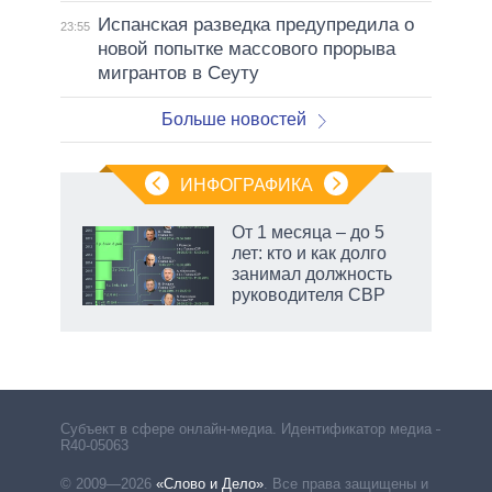
Испанская разведка предупредила о
23:55
новой попытке массового прорыва
мигрантов в Сеуту
Больше новостей
ИНФОГРАФИКА
От 1 месяца – до 5
лет: кто и как долго
не за
занимал должность
асть
руководителя СВР
елью
Субъект в сфере онлайн-медиа. Идентификатор медиа –
R40-05063
© 2009—2026
«Слово и Дело»
.
Все права защищены и