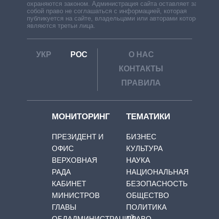
охраняются законом. Администрация сайта оставляет за
собой право не соглашаться с информацией, которая
публикуется на сайте, владельцами или авторами которой
являются третьи лица.
УКР
РОС
О НАС
КОНТАКТЫ
ПРАВИЛА
МОНИТОРИНГ
ТЕМАТИКИ
ПРЕЗИДЕНТ И
БИЗНЕС
ОФИС
КУЛЬТУРА
ВЕРХОВНАЯ
НАУКА
РАДА
НАЦИОНАЛЬНАЯ
КАБИНЕТ
БЕЗОПАСНОСТЬ
МИНИСТРОВ
ОБЩЕСТВО
ГЛАВЫ
ПОЛИТИКА
ОБЛАДМИНИСТРАЦИЙ
ПРАВО