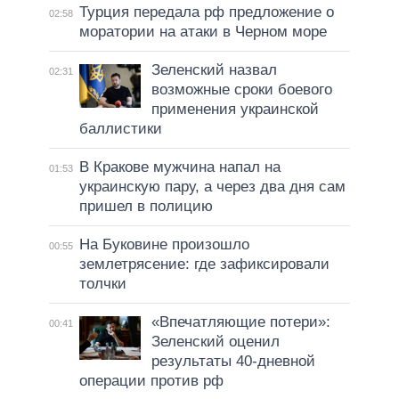
Турция передала рф предложение о
02:58
моратории на атаки в Черном море
Зеленский назвал
02:31
возможные сроки боевого
применения украинской
баллистики
В Кракове мужчина напал на
01:53
украинскую пару, а через два дня сам
пришел в полицию
На Буковине произошло
00:55
землетрясение: где зафиксировали
толчки
«Впечатляющие потери»:
00:41
Зеленский оценил
результаты 40-дневной
операции против рф