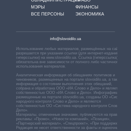
МЭРЫ
ФИНАНСЫ
ВСЕ ПЕРСОНЫ
ЭКОНОМИКА
info@slovoidilo.ua
Использование любых материалов, размещённых на сайте,
разрешается при указании ссылки (для интернет-изданий —
гиперссылки) на www.slovoidilo.ua. Ссылка (гиперссылка)
обязательна вне зависимости от полного либо частичного
использования материалов.
Аналитическая информация об обещаниях политиков и
чиновников, размещенных на портале slovoidilo.ua, а также
информация о состоянии выполнения этих обещаний,
собрана и обработана ООО «ИА Слово и Дело» и является
собственностью ООО «ИА Слово и Дело». Инфографики,
размещенные на портале slovoidilo.ua, созданы ОО «Система
народного контроля Слово и Дело» и являются
собственностью ОО «Система народного контроля Слово и
Дело».
Материалы, отмеченные значками, публикуются на правах
рекламы: «Промо», «Новости компаний», «Позиция»,
«Партнерский материал», «Спецпроект», «При поддержке».
Редакция не несет ответственности за факты и оценочные