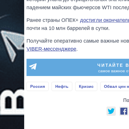
падением майских фьючерсов WTI послед
Ранее страны ОПЕК+
достигли окончател
почти на 10 млн баррелей в сутки.
Получайте оперативно самые важные ново
VIBER-мессенджере
.
ЧИТАЙТЕ 
самое важное о
Россия
Нефть
Кризис
Обвал цен 
По