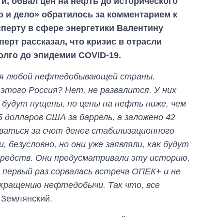
ти, обвал цен на нефть до исторического
 и дело» обратилось за комментарием к
перту в сфере энергетики Валентину
ерт рассказал, что кризис в отрасли
олго до эпидемии COVID-19.
ля любой нефтедобывающей страны.
этого Россия? Нет, не развалится. У них
 будут пущены, но цены на нефть ниже, чем
 долларов США за баррель, а заложено 42
ваться за счет денег стабилизационного
безусловно, но они уже заявляли, как будут
средств. Они предусматривали эту историю,
 первый раз сорвалась встреча ОПЕК+ и не
кращению нефтедобычи. Так что, все
л Землянский.