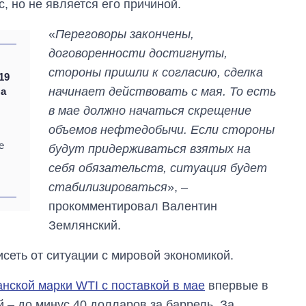
, но не является его причиной.
«
Переговоры закончены,
договоренности достигнуты,
:
стороны пришли к согласию, сделка
19
начинает действовать с мая. То есть
на
в мае должно начаться скрещение
объемов нефтедобычи. Если стороны
е
будут придерживаться взятых на
себя обязательств, ситуация будет
стабилизироваться
», –
прокомментировал Валентин
Землянский.
Как выросли
тарифы на
исеть от ситуации с мировой экономикой.
холодную воду в
городах Украины
нской марки WTI с поставкой в мае
на начало августа
впервые в
 – до минус 40 долларов за баррель. За