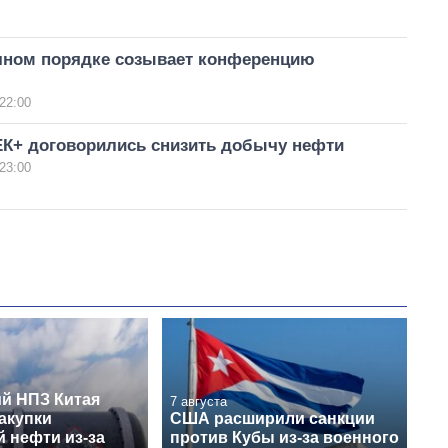
чном порядке созывает конференцию
22:00
К+ договорились снизить добычу нефти
23:00
й НПЗ Китая
7 августа
акупки
США расширили санкции
 нефти из-за
против Кубы из-за военного