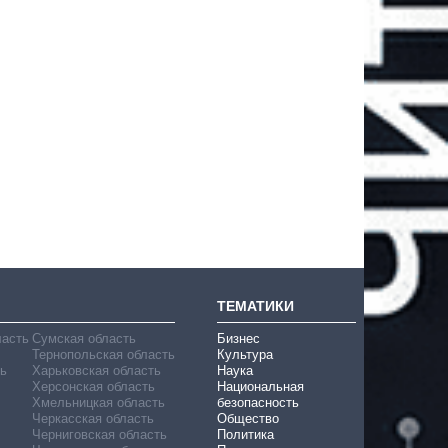
ТЕМАТИКИ
ласть
Сумская область
Бизнес
Тернопольская область
Культура
ь
Харьковская область
Наука
Херсонская область
Национальная
Хмельницкая область
безопасность
Черкасская область
Общество
Черниговская область
Политика