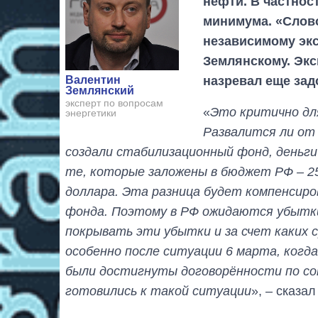
нефти. В частнос
минимума. «Слово
независимому экс
Землянскому. Эксп
назревал еще зад
Валентин
Землянский
эксперт по вопросам
«
Это критично д
энергетики
Развалится ли от 
создали стабилизационный фонд, деньги
те, которые заложены в бюджет РФ – 25
доллара. Эта разница будет компенсиро
фонда. Поэтому в РФ ожидаются убытки, 
покрывать эти убытки и за счет каких 
особенно после ситуации 6 марта, когда
были достигнуты договорённости по со
готовились к такой ситуации
», – сказа