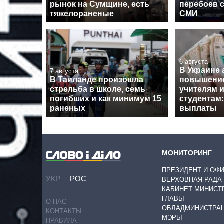
рынок на Сумщине, есть
перебоев с
тяжелораненые
СМИ
6 августа
В Украине
7 августа
В Таиланде произошла
повышение
стрельба в школе, семь
учителям 
погибших и как минимум 15
студентам:
раненых
выплаты
МОНИТОРИНГ
ПРЕЗИДЕНТ И ОФ
УКР
РОС
ВЕРХОВНАЯ РАДА
КАБИНЕТ МИНИСТ
ГЛАВЫ
О НАС
ОБЛАДМИНИСТРА
КОНТАКТЫ
МЭРЫ
ПРАВИЛА