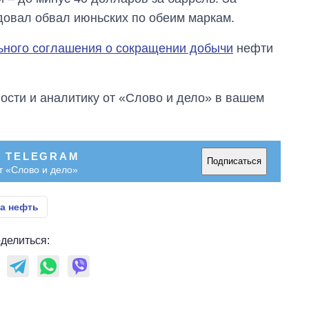
овал обвал июньских по обеим маркам.
ьного соглашения о сокращении добычи
нефти
сти и аналитику от «Слово и дело» в вашем
В TELEGRAM
Подписаться
т «Слово и дело»
на нефть
делиться: