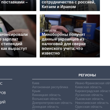
 поставками –
сотрудничества с россией,
Китаем и Ираном
7 августа
 анонсировали
Минобороны получит
 зарплат
данные украинцев из
и стипендий
налоговой для сверки
 как вырастут
воинского учета: что
известно
РЕГИОНЫ
Киев
Ивано-Франковская об
ИС
Автономная республика
Киевская область
Крым
Кировоградская област
РОВ
Винницкая область
Луганская область
Волынская область
Львовская область
ЦИЙ
Днепропетровская область
Николаевская область
Донецкая область
Одесская область