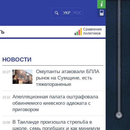
УКР
РОС
Сравнение
ТЬ
политиков
СТРАЦИЙ
МЭРЫ
ВСЕ ПЕРСОНЫ
НОВОСТИ
Оккупанты атаковали БПЛА
10:27
рынок на Сумщине, есть
тяжелораненые
Апелляционная палата оштрафовала
10:10
обвиняемого киевского адвоката с
приговором
В Таиланде произошла стрельба в
10:08
школе, семь погибших и как минимум