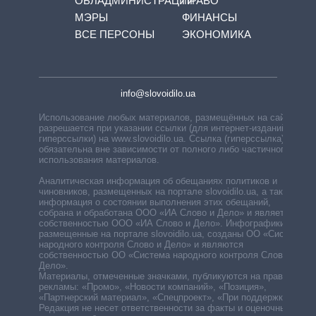
ОБЛАДМИНИСТРАЦИЙ
ПРАВО
МЭРЫ
ФИНАНСЫ
ВСЕ ПЕРСОНЫ
ЭКОНОМИКА
info@slovoidilo.ua
Использование любых материалов, размещённых на сайте,
разрешается при указании ссылки (для интернет-изданий —
гиперссылки) на www.slovoidilo.ua. Ссылка (гиперссылка)
обязательна вне зависимости от полного либо частичного
использования материалов.
Аналитическая информация об обещаниях политиков и
чиновников, размещенных на портале slovoidilo.ua, а также
информация о состоянии выполнения этих обещаний,
собрана и обработана ООО «ИА Слово и Дело» и является
собственностью ООО «ИА Слово и Дело». Инфографики,
размещенные на портале slovoidilo.ua, созданы ОО «Система
народного контроля Слово и Дело» и являются
собственностью ОО «Система народного контроля Слово и
Дело».
Материалы, отмеченные значками, публикуются на правах
рекламы: «Промо», «Новости компаний», «Позиция»,
«Партнерский материал», «Спецпроект», «При поддержке».
Редакция не несет ответственности за факты и оценочные