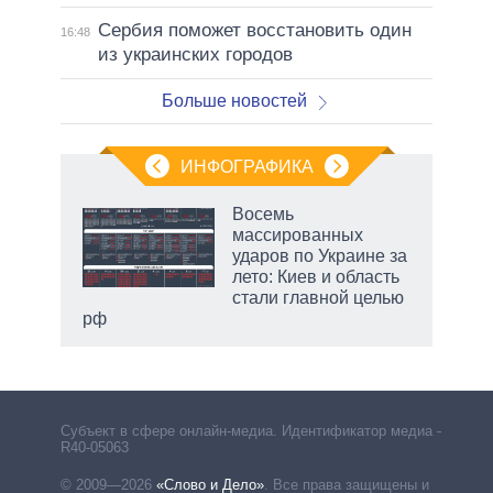
Сербия поможет восстановить один
16:48
из украинских городов
Больше новостей
ИНФОГРАФИКА
 как
Восемь
чипы
массированных
ды и
ударов по Украине за
т на
лето: Киев и область
стали главной целью
рф
Субъект в сфере онлайн-медиа. Идентификатор медиа –
R40-05063
© 2009—2026
«Слово и Дело»
.
Все права защищены и