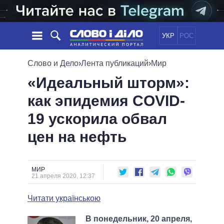
УКР
РОС
НОВОСТИ
Слово и Дело
›
Лента публикаций
›
Мир
«Идеальный шторм»:
ОБЕЩАНИЯ
ЛЕНТА
ПОЛИТИКА
как эпидемия COVID-
СОБЫТИЯ
ЭКОНОМИКА
ПОЛИТИКИ
19 ускорила обвал
СТАТЬИ
ОБЩЕСТВО
ИНФОГРАФИКА
МНЕНИЯ
МИР
ВСЕ ПОЛИТИКИ
цен на нефть
ОБЗОРЫ
ПРЕЗИДЕНТ И ОФИС
ВИДЕО
ДАЙДЖЕСТЫ
ВЕРХОВНАЯ РАДА
МИР
ПОДДЕРЖАТЬ
КАБИНЕТ МИНИСТРОВ
21 апреля 2020, 12:37
ГЛАВЫ ОБЛАДМИНИСТРАЦИЙ
СРАВНЕНИЕ ПОЛИТИКОВ
Читати українською
МЭРЫ
ВСЕ ПЕРСОНЫ
В понедельник, 20 апреля,