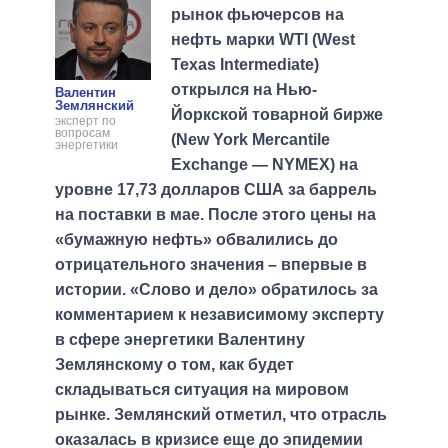
рынок фьючерсов на
нефть марки WTI (West
Texas Intermediate)
открылся на Нью-
Валентин
Землянский
Йоркской товарной бирже
эксперт по
вопросам
(New York Mercantile
энергетики
Exchange — NYMEX) на
уровне 17,73 долларов США за баррель
на поставки в мае. После этого цены на
«бумажную нефть» обвалились до
отрицательного значения – впервые в
истории. «Слово и дело» обратилось за
комментарием к независимому эксперту
в сфере энергетики Валентину
Землянскому о том, как будет
складываться ситуация на мировом
рынке. Землянский отметил, что отрасль
оказалась в кризисе еще до эпидемии