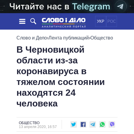
УКР
РОС
НОВОСТИ
Слово и Дело
›
Лента публикаций
›
Общество
В Черновицкой
ОБЕЩАНИЯ
ЛЕНТА
ПОЛИТИКА
области из-за
СОБЫТИЯ
ЭКОНОМИКА
ПОЛИТИКИ
коронавируса в
СТАТЬИ
ОБЩЕСТВО
ИНФОГРАФИКА
МНЕНИЯ
МИР
ВСЕ ПОЛИТИКИ
тяжелом состоянии
ОБЗОРЫ
ПРЕЗИДЕНТ И ОФИС
находятся 24
ВИДЕО
ДАЙДЖЕСТЫ
ВЕРХОВНАЯ РАДА
человека
ПОДДЕРЖАТЬ
КАБИНЕТ МИНИСТРОВ
ГЛАВЫ ОБЛАДМИНИСТРАЦИЙ
СРАВНЕНИЕ ПОЛИТИКОВ
МЭРЫ
ОБЩЕСТВО
13 апреля 2020, 16:57
ВСЕ ПЕРСОНЫ