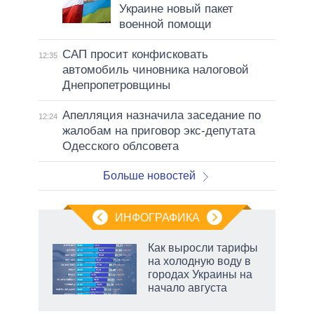
Украине новый пакет
военной помощи
САП просит конфисковать
12:35
автомобиль чиновника налоговой
Днепропетровщины
Апелляция назначила заседание по
12:24
жалобам на приговор экс-депутата
Одесского облсовета
Больше новостей
ИНФОГРАФИКА
Как выросли тарифы
о
на холодную воду в
городах Украины на
начало августа
ic