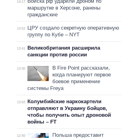
Войска рф ударили дроном по
14:17
маршрутке в Херсоне, ранены
гражданские
ЦРУ создало секретную оперативную
13:52
группу по Кубе – NYT
Великобритания расширила
13:41
санкции против россии
В Fire Point рассказали,
13:30
когда планируют первое
боевое применение
системы Freya
Колумбийские наркокартели
13:02
отправляют в Украину бойцов,
чтобы получить опыт дроновой
войны – FT
Польша предоставит
12:50