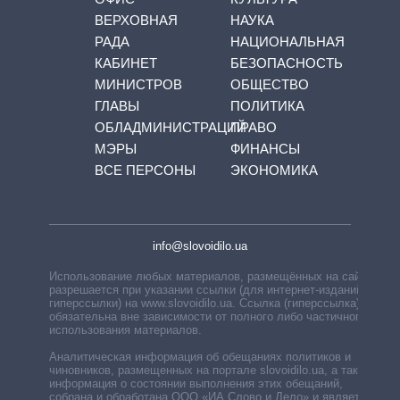
ВЕРХОВНАЯ
НАУКА
РАДА
НАЦИОНАЛЬНАЯ
КАБИНЕТ
БЕЗОПАСНОСТЬ
МИНИСТРОВ
ОБЩЕСТВО
ГЛАВЫ
ПОЛИТИКА
ОБЛАДМИНИСТРАЦИЙ
ПРАВО
МЭРЫ
ФИНАНСЫ
ВСЕ ПЕРСОНЫ
ЭКОНОМИКА
info@slovoidilo.ua
Использование любых материалов, размещённых на сайте,
разрешается при указании ссылки (для интернет-изданий —
гиперссылки) на www.slovoidilo.ua. Ссылка (гиперссылка)
обязательна вне зависимости от полного либо частичного
использования материалов.
Аналитическая информация об обещаниях политиков и
чиновников, размещенных на портале slovoidilo.ua, а также
информация о состоянии выполнения этих обещаний,
собрана и обработана ООО «ИА Слово и Дело» и является