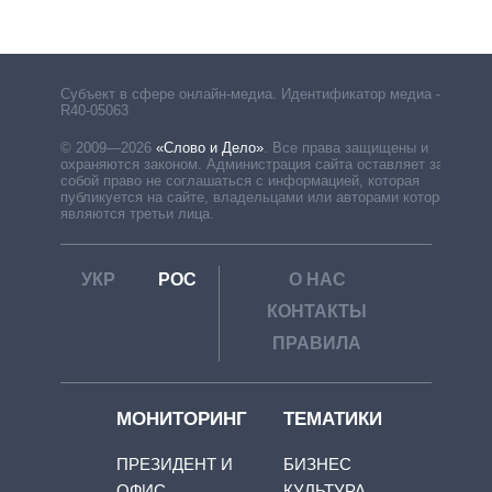
рф
Субъект в сфере онлайн-медиа. Идентификатор медиа –
R40-05063
© 2009—2026
«Слово и Дело»
.
Все права защищены и
охраняются законом. Администрация сайта оставляет за
собой право не соглашаться с информацией, которая
публикуется на сайте, владельцами или авторами которой
являются третьи лица.
УКР
РОС
О НАС
КОНТАКТЫ
ПРАВИЛА
МОНИТОРИНГ
ТЕМАТИКИ
ПРЕЗИДЕНТ И
БИЗНЕС
ОФИС
КУЛЬТУРА