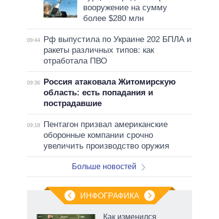
вооружение на сумму
более $280 млн
Рф выпустила по Украине 202 БПЛА и
09:44
ракеты различных типов: как
отработала ПВО
Россия атаковала Житомирскую
09:36
область: есть попадания и
пострадавшие
Пентагон призвал американские
09:18
оборонные компании срочно
увеличить производство оружия
Больше новостей
ИНФОГРАФИКА
 5
Как изменился