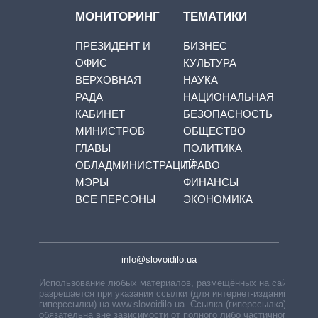
МОНИТОРИНГ
ТЕМАТИКИ
ПРЕЗИДЕНТ И
БИЗНЕС
ОФИС
КУЛЬТУРА
ВЕРХОВНАЯ
НАУКА
РАДА
НАЦИОНАЛЬНАЯ
КАБИНЕТ
БЕЗОПАСНОСТЬ
МИНИСТРОВ
ОБЩЕСТВО
ГЛАВЫ
ПОЛИТИКА
ОБЛАДМИНИСТРАЦИЙ
ПРАВО
МЭРЫ
ФИНАНСЫ
ВСЕ ПЕРСОНЫ
ЭКОНОМИКА
info@slovoidilo.ua
Использование любых материалов, размещённых на сайте,
разрешается при указании ссылки (для интернет-изданий —
гиперссылки) на www.slovoidilo.ua. Ссылка (гиперссылка)
обязательна вне зависимости от полного либо частичного