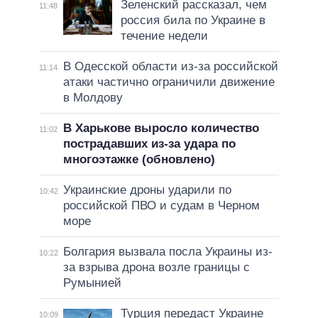
Зеленский рассказал, чем
11:48
россия била по Украине в
течение недели
В Одесской области из-за российской
11:14
атаки частично ограничили движение
в Молдову
В Харькове выросло количество
11:02
пострадавших из-за удара по
многоэтажке (обновлено)
Украинские дроны ударили по
10:42
российской ПВО и судам в Черном
море
Болгария вызвала посла Украины из-
10:22
за взрыва дрона возле границы с
Румынией
Турция передаст Украине
10:09