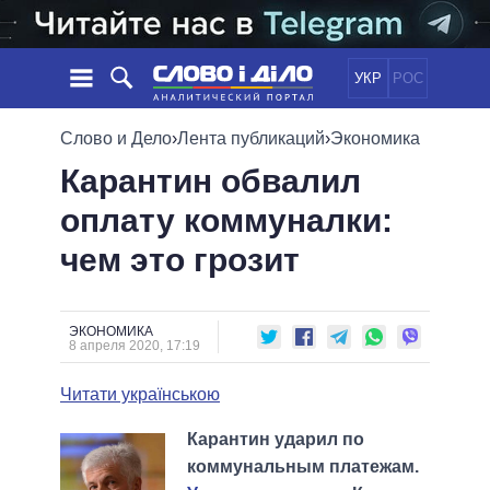
УКР
РОС
НОВОСТИ
Слово и Дело
›
Лента публикаций
›
Экономика
Карантин обвалил
ОБЕЩАНИЯ
ЛЕНТА
ПОЛИТИКА
оплату коммуналки:
СОБЫТИЯ
ЭКОНОМИКА
ПОЛИТИКИ
чем это грозит
СТАТЬИ
ОБЩЕСТВО
ИНФОГРАФИКА
МНЕНИЯ
МИР
ВСЕ ПОЛИТИКИ
ОБЗОРЫ
ПРЕЗИДЕНТ И ОФИС
ВИДЕО
ЭКОНОМИКА
ДАЙДЖЕСТЫ
8 апреля 2020, 17:19
ВЕРХОВНАЯ РАДА
ПОДДЕРЖАТЬ
КАБИНЕТ МИНИСТРОВ
Читати українською
ГЛАВЫ ОБЛАДМИНИСТРАЦИЙ
СРАВНЕНИЕ ПОЛИТИКОВ
Карантин ударил по
МЭРЫ
коммунальным платежам.
ВСЕ ПЕРСОНЫ