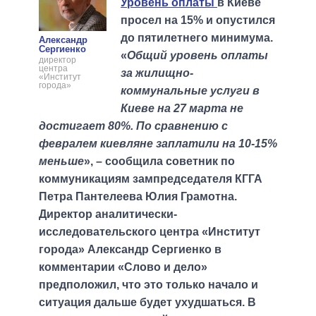
Уровень оплаты
в Киеве
просел на 15% и опустился
до пятилетнего минимума.
Александр
Сергиенко
«
Общий уровень оплаты
директор
центра
за жилищно-
«Институт
города»
коммунальные услуги в
Киеве на 27 марта не
достигает 80%. По сравнению с
февралем киевляне заплатили на 10-15%
меньше
», – сообщила советник по
коммуникациям зампредседателя КГГА
Петра Пантелеева Юлия Грамотна.
Директор аналитически-
исследовательского центра «Институт
города» Александр Сергиенко в
комментарии «Слово и дело»
предположил, что это только начало и
ситуация дальше будет ухудшаться. В