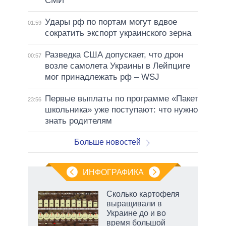
СМИ
Удары рф по портам могут вдвое
01:59
сократить экспорт украинского зерна
Разведка США допускает, что дрон
00:57
возле самолета Украины в Лейпциге
мог принадлежать рф – WSJ
Первые выплаты по программе «Пакет
23:56
школьника» уже поступают: что нужно
знать родителям
Больше новостей
ИНФОГРАФИКА
 5
Сколько картофеля
го
выращивали в
сть
Украине до и во
ВР
время большой