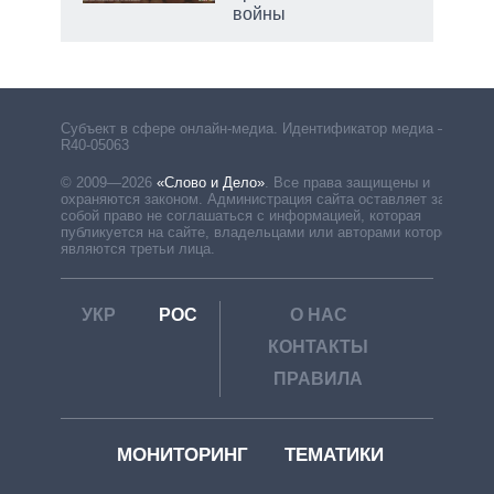
войны
рф
Субъект в сфере онлайн-медиа. Идентификатор медиа –
R40-05063
© 2009—2026
«Слово и Дело»
.
Все права защищены и
охраняются законом. Администрация сайта оставляет за
собой право не соглашаться с информацией, которая
публикуется на сайте, владельцами или авторами которой
являются третьи лица.
УКР
РОС
О НАС
КОНТАКТЫ
ПРАВИЛА
МОНИТОРИНГ
ТЕМАТИКИ