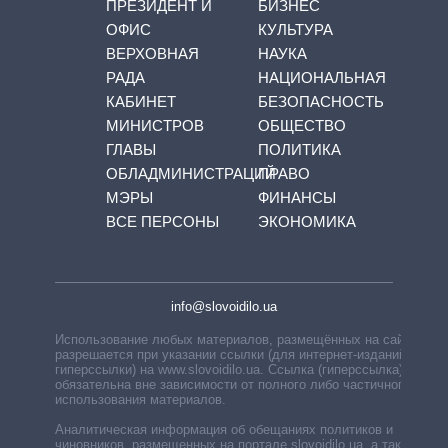
ПРЕЗИДЕНТ И
БИЗНЕС
ОФИС
КУЛЬТУРА
ВЕРХОВНАЯ
НАУКА
РАДА
НАЦИОНАЛЬНАЯ
КАБИНЕТ
БЕЗОПАСНОСТЬ
МИНИСТРОВ
ОБЩЕСТВО
ГЛАВЫ
ПОЛИТИКА
ОБЛАДМИНИСТРАЦИЙ
ПРАВО
МЭРЫ
ФИНАНСЫ
ВСЕ ПЕРСОНЫ
ЭКОНОМИКА
info@slovoidilo.ua
Использование любых материалов, размещённых на сайте,
разрешается при указании ссылки (для интернет-изданий —
гиперссылки) на www.slovoidilo.ua. Ссылка (гиперссылка)
обязательна вне зависимости от полного либо частичного
использования материалов.
Аналитическая информация об обещаниях политиков и
чиновников, размещенных на портале slovoidilo.ua, а также