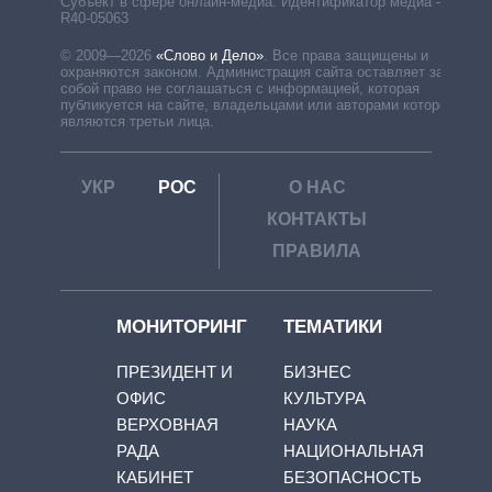
Субъект в сфере онлайн-медиа. Идентификатор медиа –
R40-05063
© 2009—2026
«Слово и Дело»
.
Все права защищены и
охраняются законом. Администрация сайта оставляет за
собой право не соглашаться с информацией, которая
публикуется на сайте, владельцами или авторами которой
являются третьи лица.
УКР
РОС
О НАС
КОНТАКТЫ
ПРАВИЛА
МОНИТОРИНГ
ТЕМАТИКИ
ПРЕЗИДЕНТ И
БИЗНЕС
ОФИС
КУЛЬТУРА
ВЕРХОВНАЯ
НАУКА
РАДА
НАЦИОНАЛЬНАЯ
КАБИНЕТ
БЕЗОПАСНОСТЬ