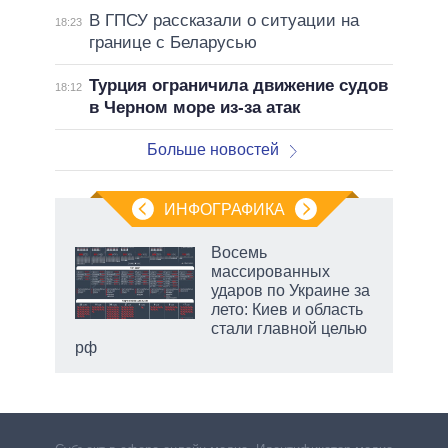
В ГПСУ рассказали о ситуации на
18:23
границе с Беларусью
Турция ограничила движение судов
18:12
в Черном море из-за атак
Больше новостей
ИНФОГРАФИКА
 5
Восемь
го
массированных
сть
ударов по Украине за
ВР
лето: Киев и область
стали главной целью
рф