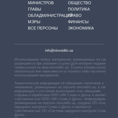
МИНИСТРОВ
ОБЩЕСТВО
ГЛАВЫ
ПОЛИТИКА
ОБЛАДМИНИСТРАЦИЙ
ПРАВО
МЭРЫ
ФИНАНСЫ
ВСЕ ПЕРСОНЫ
ЭКОНОМИКА
info@slovoidilo.ua
Использование любых материалов, размещённых на сайте,
разрешается при указании ссылки (для интернет-изданий —
гиперссылки) на www.slovoidilo.ua. Ссылка (гиперссылка)
обязательна вне зависимости от полного либо частичного
использования материалов.
Аналитическая информация об обещаниях политиков и
чиновников, размещенных на портале slovoidilo.ua, а также
информация о состоянии выполнения этих обещаний,
собрана и обработана ООО «ИА Слово и Дело» и является
собственностью ООО «ИА Слово и Дело». Инфографики,
размещенные на портале slovoidilo.ua, созданы ОО «Система
народного контроля Слово и Дело» и являются
собственностью ОО «Система народного контроля Слово и
Дело».