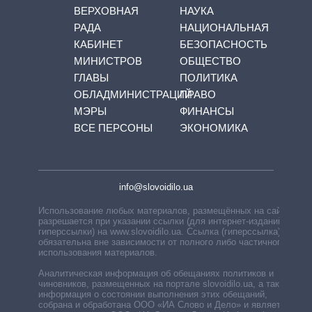
ВЕРХОВНАЯ
НАУКА
РАДА
НАЦИОНАЛЬНАЯ
КАБИНЕТ
БЕЗОПАСНОСТЬ
МИНИСТРОВ
ОБЩЕСТВО
ГЛАВЫ
ПОЛИТИКА
ОБЛАДМИНИСТРАЦИЙ
ПРАВО
МЭРЫ
ФИНАНСЫ
ВСЕ ПЕРСОНЫ
ЭКОНОМИКА
info@slovoidilo.ua
Использование любых материалов, размещённых на сайте,
разрешается при указании ссылки (для интернет-изданий —
гиперссылки) на www.slovoidilo.ua. Ссылка (гиперссылка)
обязательна вне зависимости от полного либо частичного
использования материалов.
Аналитическая информация об обещаниях политиков и
чиновников, размещенных на портале slovoidilo.ua, а также
информация о состоянии выполнения этих обещаний,
собрана и обработана ООО «ИА Слово и Дело» и является