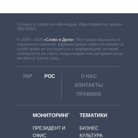
Субъект в сфере онлайн-медиа. Идентификатор медиа –
R40-05063
© 2009—2026
«Слово и Дело»
.
Все права защищены и
охраняются законом. Администрация сайта оставляет за
собой право не соглашаться с информацией, которая
публикуется на сайте, владельцами или авторами которой
являются третьи лица.
УКР
РОС
О НАС
КОНТАКТЫ
ПРАВИЛА
МОНИТОРИНГ
ТЕМАТИКИ
ПРЕЗИДЕНТ И
БИЗНЕС
ОФИС
КУЛЬТУРА