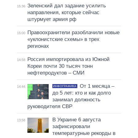
Зеленский дал задание усилить
15:36
направления, которые сейчас
штурмует армия рф
Правоохранители разоблачили новые
15:00
«уклонистские схемы» в трех
регионах
Россия импортировала из Южной
14:58
Кореи почти 30 тысяч тонн
нефтепродуктов – СМИ
От 1 месяца –
ИНФОГРАФИКА
14:44
до 5 лет: кто и как долго
занимал должность
руководителя СВР
В Украине 6 августа
13:58
зафиксировали
температурные рекорды в