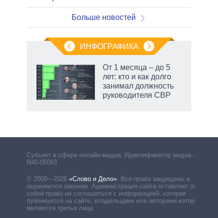
Больше новостей
ИНФОГРАФИКА
От 1 месяца – до 5
лет: кто и как долго
занимал должность
руководителя СВР
Субъект в сфере онлайн-медиа. Идентификатор медиа –
R40-05063
© 2009—2026
«Слово и Дело»
.
Все права защищены и
охраняются законом. Администрация сайта оставляет за
собой право не соглашаться с информацией, которая
публикуется на сайте, владельцами или авторами которой
являются третьи лица.