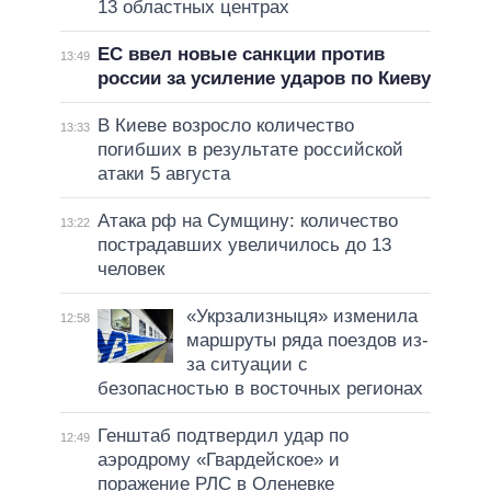
13 областных центрах
ЕС ввел новые санкции против
13:49
россии за усиление ударов по Киеву
В Киеве возросло количество
13:33
погибших в результате российской
атаки 5 августа
Атака рф на Сумщину: количество
13:22
пострадавших увеличилось до 13
человек
«Укрзализныця» изменила
12:58
маршруты ряда поездов из-
за ситуации с
безопасностью в восточных регионах
Генштаб подтвердил удар по
12:49
аэродрому «Гвардейское» и
поражение РЛС в Оленевке