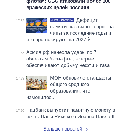
флота»: СБС атаковали более 100
вражеских целей россиян
Дефицит
ИНФОГРАФИКА
17:52
памяти: как вырос спрос на
чипы за последние годы и
что прогнозируют на 2027-й
Армия рф нанесла удары по 7
17:38
объектам Укрнафты, которые
обеспечивают добычу нефти и газа
МОН обновило стандарты
17:29
общего среднего
образования: что
изменилось
Нацбанк выпустит памятную монету в
17:10
честь Папы Римского Иоанна Павла II
Больше новостей