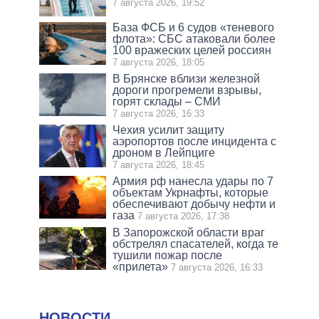
7 августа 2026, 19:52
База ФСБ и 6 судов «теневого
флота»: СБС атаковали более
100 вражеских целей россиян
7 августа 2026, 18:05
В Брянске вблизи железной
дороги прогремели взрывы,
горят склады – СМИ
7 августа 2026, 16:33
Чехия усилит защиту
аэропортов после инцидента с
дроном в Лейпциге
7 августа 2026, 18:45
Армия рф нанесла удары по 7
объектам Укрнафты, которые
обеспечивают добычу нефти и
газа
7 августа 2026, 17:38
В Запорожской области враг
обстрелял спасателей, когда те
тушили пожар после
«прилета»
7 августа 2026, 16:33
НОВОСТИ