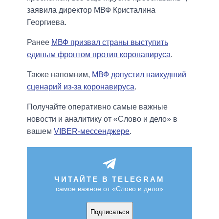
заявила директор МВФ Кристалина
Георгиева.
Ранее
МВФ призвал страны выступить
единым фронтом против коронавируса
.
Также напомним,
МВФ допустил наихудший
сценарий из-за коронавируса
.
Получайте оперативно самые важные
новости и аналитику от «Слово и дело» в
вашем
VIBER-мессенджере
.
ЧИТАЙТЕ В TELEGRAM
самое важное от «Слово и дело»
Подписаться