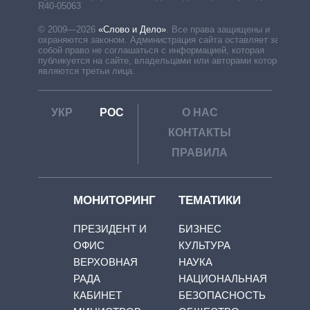
R40-05063
© 2009—2026
«Слово и Дело»
.
Все права защищены и
охраняются законом. Администрация сайта оставляет за
собой право не соглашаться с информацией, которая
публикуется на сайте, владельцами или авторами которой
являются третьи лица.
УКР
РОС
О НАС
КОНТАКТЫ
ПРАВИЛА
МОНИТОРИНГ
ТЕМАТИКИ
ПРЕЗИДЕНТ И
БИЗНЕС
ОФИС
КУЛЬТУРА
ВЕРХОВНАЯ
НАУКА
РАДА
НАЦИОНАЛЬНАЯ
КАБИНЕТ
БЕЗОПАСНОСТЬ