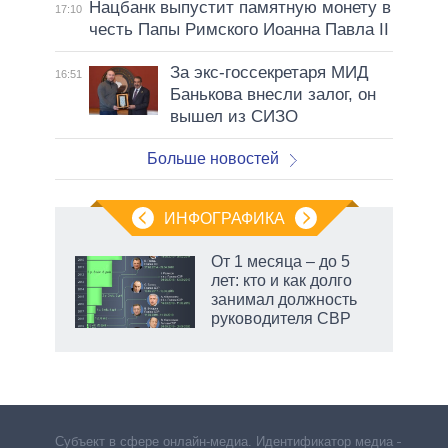
Нацбанк выпустит памятную монету в
17:10
честь Папы Римского Иоанна Павла II
За экс-госсекретаря МИД
16:51
Банькова внесли залог, он
вышел из СИЗО
Больше новостей
ИНФОГРАФИКА
От 1 месяца – до 5
лет: кто и как долго
занимал должность
руководителя СВР
Субъект в сфере онлайн-медиа. Идентификатор медиа –