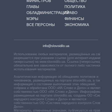
МИНИСТРОВ
ОБЩЕСТВО
ГЛАВЫ
ПОЛИТИКА
ОБЛАДМИНИСТРАЦИЙ
ПРАВО
МЭРЫ
ФИНАНСЫ
ВСЕ ПЕРСОНЫ
ЭКОНОМИКА
info@slovoidilo.ua
Использование любых материалов, размещённых на сайте,
разрешается при указании ссылки (для интернет-изданий —
гиперссылки) на www.slovoidilo.ua. Ссылка (гиперссылка)
обязательна вне зависимости от полного либо частичного
использования материалов.
Аналитическая информация об обещаниях политиков и
чиновников, размещенных на портале slovoidilo.ua, а также
информация о состоянии выполнения этих обещаний,
собрана и обработана ООО «ИА Слово и Дело» и является
собственностью ООО «ИА Слово и Дело». Инфографики,
размещенные на портале slovoidilo.ua, созданы ОО «Система
народного контроля Слово и Дело» и являются
собственностью ОО «Система народного контроля Слово и
Дело».
Материалы, отмеченные значками, публикуются на правах