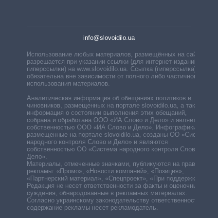
info@slovoidilo.ua
Использование любых материалов, размещённых на сайте,
разрешается при указании ссылки (для интернет-изданий —
гиперссылки) на www.slovoidilo.ua. Ссылка (гиперссылка)
обязательна вне зависимости от полного либо частичного
использования материалов.
Аналитическая информация об обещаниях политиков и
чиновников, размещенных на портале slovoidilo.ua, а также
информация о состоянии выполнения этих обещаний,
собрана и обработана ООО «ИА Слово и Дело» и является
собственностью ООО «ИА Слово и Дело». Инфографики,
размещенные на портале slovoidilo.ua, созданы ОО «Система
народного контроля Слово и Дело» и являются
собственностью ОО «Система народного контроля Слово и
Дело».
Материалы, отмеченные значками, публикуются на правах
рекламы: «Промо», «Новости компаний», «Позиция»,
«Партнерский материал», «Спецпроект», «При поддержке».
Редакция не несет ответственности за факты и оценочные
суждения, обнародованные в рекламных материалах.
Согласно украинскому законодательству ответственность за
содержание рекламы несет рекламодатель.