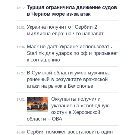
Турция ограничила движение судов
18:12
в Черном море из-за атак
Украина получит от Сербии 2
18:01
миллиона евро: на что направят
Маск не дает Украине использовать
17:34
Starlink для ударов по рф и призывает
к соглашению
В Сумской области умер мужчина,
17:27
раненный в результате вражеской
атаки на рынок в Белополье
Оккупанты получили
17:01
указание на «свободную
охоту» в Херсонской
области – ОВА
Сербия поможет восстановить один
16:48