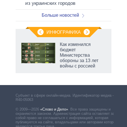
из украинских городов
Больше новостей
ИНФОГРАФИКА
 5
Как изменился
го
бюджет
сть
Министерства
ВР
обороны за 13 лет
войны с россией
маги
Субъект в сфере онлайн-медиа. Идентификатор медиа –
R40-05063
© 2009—2026
«Слово и Дело»
.
Все права защищены и
охраняются законом. Администрация сайта оставляет за
собой право не соглашаться с информацией, которая
публикуется на сайте, владельцами или авторами которой
являются третьи лица.