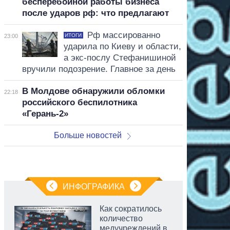
бесперебойной работы бизнеса
после ударов рф: что предлагают
Рф массированно
ИТОГИ
23:00
ударила по Киеву и области,
а экс-послу Стефанишиной
вручили подозрение. Главное за день
В Молдове обнаружили обломки
22:18
российского беспилотника
«Герань-2»
Больше новостей
ИНФОГРАФИКА
Как сократилось
количество
медучреждений в