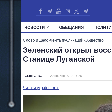
НОВОСТИ
ОБЕЩАНИЯ
ПОЛИТИ
ВСЕ ПОЛИТИКИ
ПРЕЗИДЕНТ И ОФ
Слово и Дело
›
Лента публикаций
›
Общество
Зеленский открыл вос
Станице Луганской
ОБЩЕСТВО
20 ноября 2019, 16:26
Читати українською