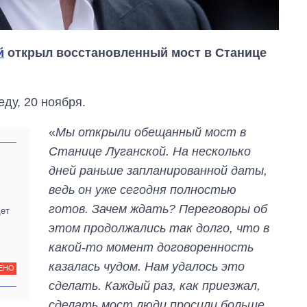
й
открыл восстановленный мост в Станице
ду, 20 ноября.
«
Мы открыли обещанный мост в
Станице Луганской. На несколько
дней раньше запланированной даты,
ведь он уже сегодня полностью
готов. Зачем ждать? Переговоры об
дет
этом продолжались так долго, что в
какой-то момент договоренность
казалась чудом. Нам удалось это
ЕНО
Экспорт оружия:
сделать. Каждый раз, как приезжал,
сколько ракет,
сделать мост люди просили больше
самолетов и