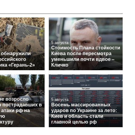
5 августа
Стоимость Плана стойкости
 обнаружили
Киева после пересмотра
оссийского
уменьшили почти вдвое –
ика «Герань-2»
Кличко
не возросло
5 августа
о пострадавших в
Восемь массированных
 атаки рф на
ударов по Украине за лето:
ую
Киев и область стали
ктуру
главной целью рф