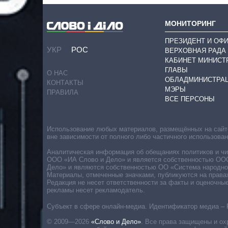
МОНИТОРИНГ
ПРЕЗИДЕНТ И ОФ
УКР
РОС
ВЕРХОВНАЯ РАДА
КАБИНЕТ МИНИСТ
ГЛАВЫ
О НАС
ОБЛАДМИНИСТРА
КОНТАКТЫ
МЭРЫ
ПРАВИЛА
ВСЕ ПЕРСОНЫ
Использование любых материалов, размещённых на сайте,
вне зависимости от полного либо частичного использова
Аналитическая информация об обещаниях политиков и чин
ООО «ИА Слово и Дело» и является собственностью ООО 
Дело» и являются собственностью ОО «Система народног
Материалы, отмеченные значками, публикуются на права
Редакция не несет ответственности за факты и оценочны
рекламы несет рекламодатель.
Субъект в сфере онлайн-медиа. Идентификатор медиа – 
© 2009—2026
«Слово и Дело»
.
Все права защищены и ох