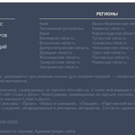
РЕГИОНЫ
Киев
Ивано-Франковская об
ИС
Автономная республика
Киевская область
Крым
Кировоградская област
РОВ
Винницкая область
Луганская область
Волынская область
Львовская область
ЦИЙ
Днепропетровская область
Николаевская область
Донецкая область
Одесская область
Житомирская область
Полтавская область
Закарпатская область
Ровенская область
Запорожская область
 разрешается при указании ссылки (для интернет-изданий — гиперссылки
ния материалов.
овников, размещенных на портале slovoidilo.ua, а также информация о 
«ИА Слово и Дело». Инфографики, размещенные на портале slovoidilo.
о контроля Слово и Дело».
х рекламы: «Промо», «Новости компаний», «Позиция», «Партнерский мат
е суждения, обнародованные в рекламных материалах. Согласно украин
R40-05063
раняются законом. Администрация сайта