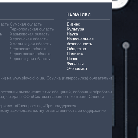
ТЕМАТИКИ
ласть
Сумская область
Бизнес
Тернопольская область
Культура
ь
Харьковская область
Наука
Херсонская область
Национальная
Хмельницкая область
безопасность
Черкасская область
Общество
Черниговская область
Политика
Черновицкая область
Право
Финансы
Экономика
) на www.slovoidilo.ua. Ссылка (гиперссылка) обязательна
состоянии выполнения этих обещаний, собрана и обработана
ua, созданы ОО «Система народного контроля Слово и
ериал», «Спецпроект», «При поддержке».
скому законодательству ответственность за содержание