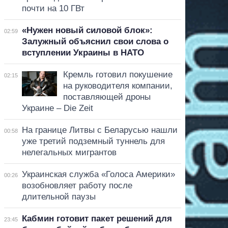
почти на 10 ГВт
«Нужен новый силовой блок»:
02:59
Залужный объяснил свои слова о
вступлении Украины в НАТО
Кремль готовил покушение
02:15
на руководителя компании,
поставляющей дроны
Украине – Die Zeit
На границе Литвы с Беларусью нашли
00:58
уже третий подземный туннель для
нелегальных мигрантов
Украинская служба «Голоса Америки»
00:26
возобновляет работу после
длительной паузы
Кабмин готовит пакет решений для
23:45