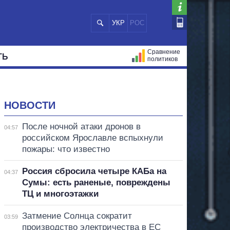
УКР
РОС
Сравнение
ТЬ
политиков
СТРАЦИЙ
МЭРЫ
ВСЕ ПЕРСОНЫ
НОВОСТИ
После ночной атаки дронов в
04:57
российском Ярославле вспыхнули
пожары: что известно
Россия сбросила четыре КАБа на
04:37
Сумы: есть раненые, повреждены
ТЦ и многоэтажки
Затмение Солнца сократит
03:59
производство электричества в ЕС