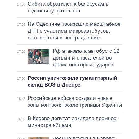
Сибига обратился к белорусам в
17:56
годовщину протестов
На Одесчине произошло масштабное
17:23
ДТП с участием микроавтобусов,
есть жертвы и пострадавшие
Рф атаковала автобус с 12
17:19
детьми и спасателей во
время повторных ударов
Россия уничтожила гуманитарный
17:06
склад ВОЗ в Днепре
Российские войска создали новые
16:43
зоны контроля возле границы Украины
В Косово депутат закидала премьер-
16:29
министра яйцами
Лесные пожары в Европе:
16:24