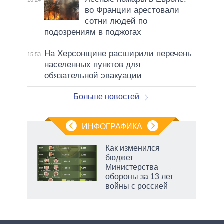
во Франции арестовали
сотни людей по
подозрениям в поджогах
На Херсонщине расширили перечень
15:53
населенных пунктов для
обязательной эвакуации
Больше новостей
ИНФОГРАФИКА
 5
Как изменился
го
бюджет
сть
Министерства
ВР
обороны за 13 лет
войны с россией