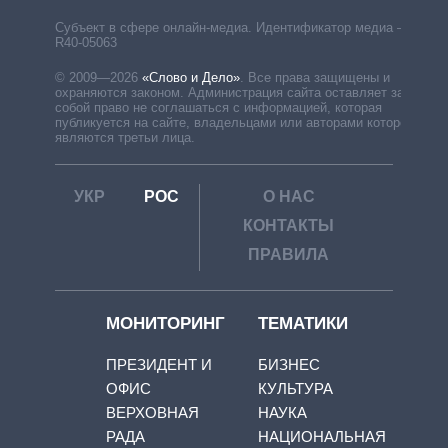
Субъект в сфере онлайн-медиа. Идентификатор медиа –
R40-05063
© 2009—2026
«Слово и Дело»
.
Все права защищены и
охраняются законом. Администрация сайта оставляет за
собой право не соглашаться с информацией, которая
публикуется на сайте, владельцами или авторами которой
являются третьи лица.
УКР
РОС
О НАС
КОНТАКТЫ
ПРАВИЛА
МОНИТОРИНГ
ТЕМАТИКИ
ПРЕЗИДЕНТ И
БИЗНЕС
ОФИС
КУЛЬТУРА
ВЕРХОВНАЯ
НАУКА
РАДА
НАЦИОНАЛЬНАЯ