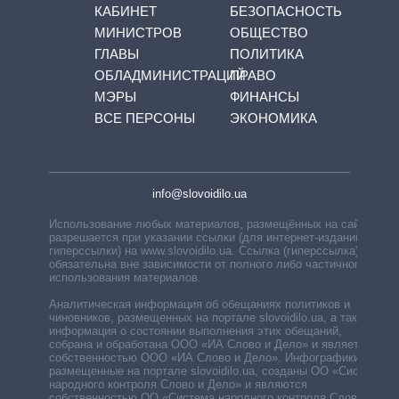
КАБИНЕТ
БЕЗОПАСНОСТЬ
МИНИСТРОВ
ОБЩЕСТВО
ГЛАВЫ
ПОЛИТИКА
ОБЛАДМИНИСТРАЦИЙ
ПРАВО
МЭРЫ
ФИНАНСЫ
ВСЕ ПЕРСОНЫ
ЭКОНОМИКА
info@slovoidilo.ua
Использование любых материалов, размещённых на сайте,
разрешается при указании ссылки (для интернет-изданий —
гиперссылки) на www.slovoidilo.ua. Ссылка (гиперссылка)
обязательна вне зависимости от полного либо частичного
использования материалов.
Аналитическая информация об обещаниях политиков и
чиновников, размещенных на портале slovoidilo.ua, а также
информация о состоянии выполнения этих обещаний,
собрана и обработана ООО «ИА Слово и Дело» и является
собственностью ООО «ИА Слово и Дело». Инфографики,
размещенные на портале slovoidilo.ua, созданы ОО «Система
народного контроля Слово и Дело» и являются
собственностью ОО «Система народного контроля Слово и