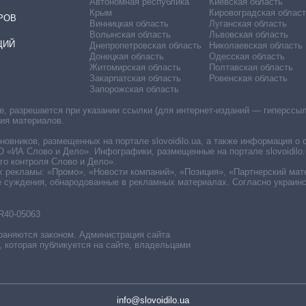
Автономная республика
Киевская область
Крым
Кировоградская област
РОВ
Винницкая область
Луганская область
Волынская область
Львовская область
ЦИЙ
Днепропетровская область
Николаевская область
Донецкая область
Одесская область
Житомирская область
Полтавская область
Закарпатская область
Ровенская область
Запорожская область
 разрешается при указании ссылки (для интернет-изданий — гиперссылки
ния материалов.
овников, размещенных на портале slovoidilo.ua, а также информация о 
«ИА Слово и Дело». Инфографики, размещенные на портале slovoidilo.
о контроля Слово и Дело».
х рекламы: «Промо», «Новости компаний», «Позиция», «Партнерский мат
е суждения, обнародованные в рекламных материалах. Согласно украин
R40-05063
раняются законом. Администрация сайта
, которая публикуется на сайте, владельцами
info@slovoidilo.ua