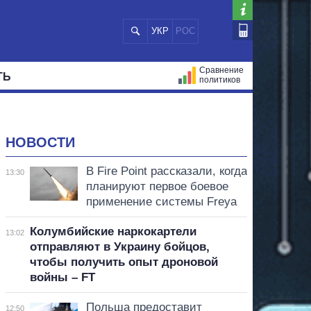
УКР
РОС
Сравнение
ТЬ
политиков
СТРАЦИЙ
МЭРЫ
ВСЕ ПЕРСОНЫ
НОВОСТИ
В Fire Point рассказали, когда
13:30
планируют первое боевое
применение системы Freya
Колумбийские наркокартели
13:02
отправляют в Украину бойцов,
чтобы получить опыт дроновой
войны – FT
Польша предоставит
12:50