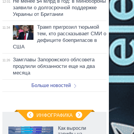
Не менее $4 млрд в год: в Минобороны
12:01
заявили о долгосрочной поддержке
Украины от Британии
Трамп пригрозил тюрьмой
11:34
тем, кто рассказывает СМИ о
дефиците боеприпасов в
США
Замглавы Запорожского облсовета
11:26
продлили обязанности еще на два
месяца
Больше новостей
ИНФОГРАФИКА
Как выросли
тарифы на