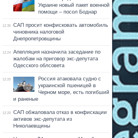
Украине новый пакет военной
помощи – посол Боднар
САП просит конфисковать автомобиль
12:35
чиновника налоговой
Днепропетровщины
Апелляция назначила заседание по
12:24
жалобам на приговор экс-депутата
Одесского облсовета
Россия атаковала судно с
12:20
украинской пшеницей в
Черном море, есть погибший
и раненые
САП обжаловала отказ в конфискации
12:20
активов экс-депутата из
Николаевщины