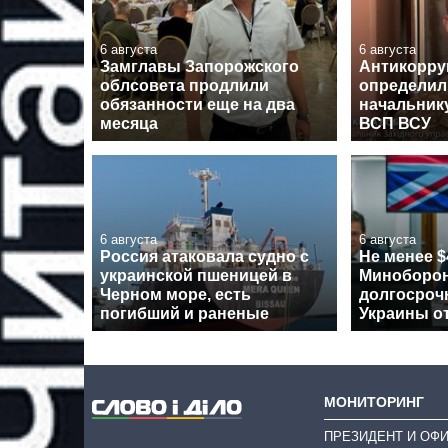
6 августа
6 августа
Замглавы Запорожского
Антикорру
облсовета продлили
определил 
обязанности еще на два
начальник
месяца
ВСП ВСУ
6 августа
6 августа
Россия атаковала судно с
Не менее $
украинской пшеницей в
Миноборон
Черном море, есть
долгосроч
погибший и раненые
Украины о
МОНИТОРИНГ
ПРЕЗИДЕНТ И ОФ