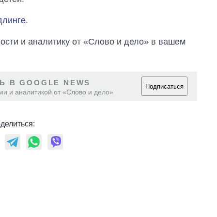
самолетов и
танков продала
длинге
.
Украина за годы
независимости
сти и аналитику от «Слово и дело» в вашем
Ь В GOOGLE NEWS
Подписаться
ми и аналитикой от «Слово и дело»
делиться: