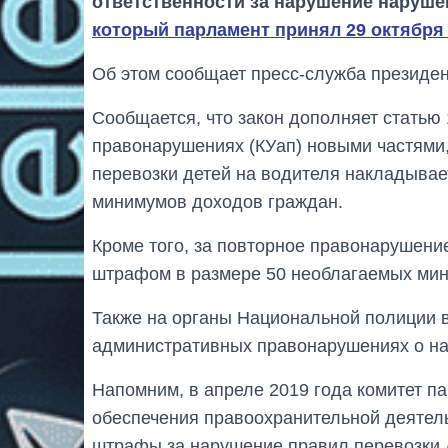
ответственности за нарушение нарушен
который парламент принял 29 октября 
Об этом сообщает пресс-служба президен
Сообщается, что закон дополняет статью
правонарушениях (КУап) новыми частями,
перевозки детей на водителя накладыва
минимумов доходов граждан.
Кроме того, за повторное правонарушение
штрафом в размере 50 необлагаемых мин
Также на органы Национальной полиции в
административных правонарушениях о на
Напомним, в апреле 2019 года комитет п
обеспечения правоохранительной деятел
штрафы за нарушение правил перевозки 