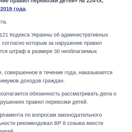
ие правил перевозки детей» № 224-IX,
2019 года
.
та.
 121 Кодекса Украины об административных
 согласно которым за нарушение правил
ется штраф в размере 30 необлагаемых
, совершенное в течение года, наказывается
имумов доходов граждан.
озлагается обязанность рассматривать дела о
рушениях правил перевозки детей.
арламента по вопросам законодательного
ьности рекомендовал ВР 8 созыва ввести
Экспорт оружия:
детей.
сколько ракет,