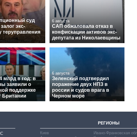
пционный суд
6 августа
залог экс-
САП обжаловала отказ в
у теруправления
конфискации активов экс-
депутата из Николаевщины
6 августа
4 млрд в год: в
Зеленский подтвердил
ы заявили о
поражение двух НПЗ в
ной поддержке
россии и судов врага в
т Британии
Черном море
РЕГИОНЫ
Киев
Ивано-Франковская об
ИС