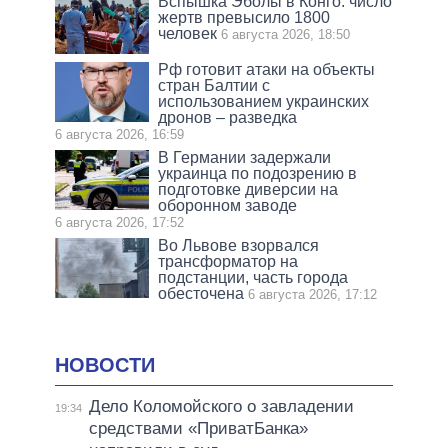
Вспышка Эболы в Конго: число
жертв превысило 1800
человек
6 августа 2026, 18:50
Рф готовит атаки на объекты
стран Балтии с
использованием украинских
дронов – разведка
6 августа 2026, 16:59
В Германии задержали
украинца по подозрению в
подготовке диверсии на
оборонном заводе
6 августа 2026, 17:52
Во Львове взорвался
трансформатор на
подстанции, часть города
обесточена
6 августа 2026, 17:12
НОВОСТИ
Дело Коломойского о завладении
19:34
средствами «ПриватБанка»