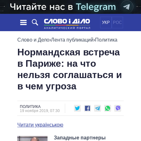
УКР
РОС
НОВОСТИ
Слово и Дело
›
Лента публикаций
›
Политика
Нормандская встреча
ОБЕЩАНИЯ
ЛЕНТА
ПОЛИТИКА
в Париже: на что
СОБЫТИЯ
ЭКОНОМИКА
ПОЛИТИКИ
нельзя соглашаться и
СТАТЬИ
ОБЩЕСТВО
ИНФОГРАФИКА
МНЕНИЯ
МИР
ВСЕ ПОЛИТИКИ
в чем угроза
ОБЗОРЫ
ПРЕЗИДЕНТ И ОФИС
ВИДЕО
ДАЙДЖЕСТЫ
ВЕРХОВНАЯ РАДА
ПОЛИТИКА
ПОДДЕРЖАТЬ
КАБИНЕТ МИНИСТРОВ
19 ноября 2019, 07:30
ГЛАВЫ ОБЛАДМИНИСТРАЦИЙ
СРАВНЕНИЕ ПОЛИТИКОВ
Читати українською
МЭРЫ
ВСЕ ПЕРСОНЫ
Западные партнеры