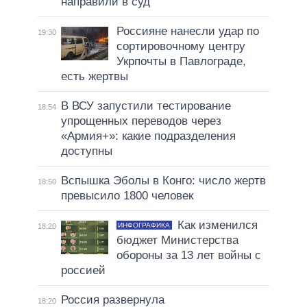
направили в суд
Россияне нанесли удар по
19:30
сортировочному центру
Укрпочты в Павлограде,
есть жертвы
В ВСУ запустили тестирование
18:54
упрощенных переводов через
«Армия+»: какие подразделения
доступны
Вспышка Эболы в Конго: число жертв
18:50
превысило 1800 человек
Как изменился
ИНФОГРАФИКА
18:20
бюджет Министерства
обороны за 13 лет войны с
россией
Россия развернула
18:20