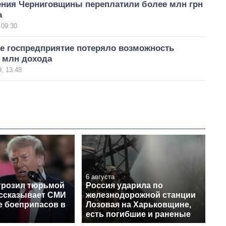
ния Черниговщины переплатили более млн грн
а
 09:30
е госпредприятие потеряло возможность
2 млн дохода
, 13:48
6 августа
грозил тюрьмой
Россия ударила по
ассказывает СМИ
железнодорожной станции
е боеприпасов в
Лозовая на Харьковщине,
есть погибшие и раненые