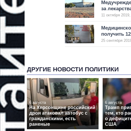
Медучрежде
за лекарств
11 октября 2019,
Медицинско
получить 1
25 сентября 2019
ДРУГИЕ НОВОСТИ ПОЛИТИКИ
6 августа
6 августа
На Херсонщине российский
Трамп при
дрон атаковал автобус с
тем, кто р
гражданскими, есть
о дефицит
раненые
США