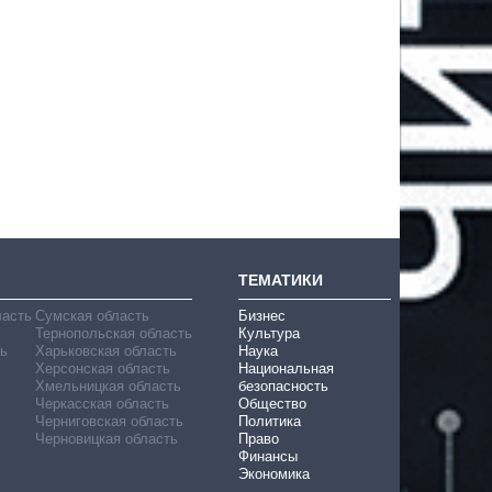
ТЕМАТИКИ
ласть
Сумская область
Бизнес
Тернопольская область
Культура
ь
Харьковская область
Наука
Херсонская область
Национальная
Хмельницкая область
безопасность
Черкасская область
Общество
Черниговская область
Политика
Черновицкая область
Право
Финансы
Экономика