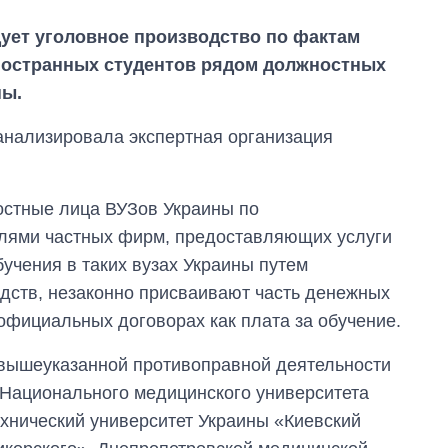
ует уголовное производство по фактам
ностранных студентов рядом должностных
ны.
нализировала экспертная организация
остные лица ВУЗов Украины по
елями частных фирм, предоставляющих услуги
учения в таких вузах Украины путем
дств, незаконно присваивают часть денежных
 официальных договорах как плата за обучение.
 вышеуказанной противоправной деятельности
Как сократилось
 Национального медицинского университета
количество
хнический университет Украины «Киевский
медучреждений в
Украине за годы