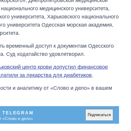
икорского», Днепропетровской медицинской
вторжения
 национального медицинского университета,
кого университета, Харьковского национального
го университета Одесская морская академия,
рситета.
ть временный доступ к документам Одесского
а. Суд ходатайство удовлетворил.
ьковский центр крови допустил финансовое
латили за лекарства для диабетиков
.
сти и аналитику от «Слово и дело» в вашем
В TELEGRAM
Подписаться
т «Слово и дело»