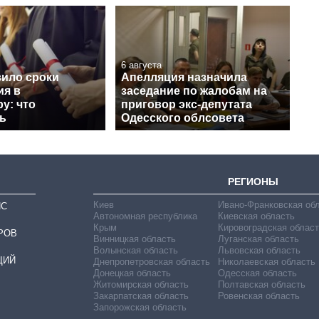
6 августа
ило сроки
Апелляция назначила
ия в
заседание по жалобам на
у: что
приговор экс-депутата
ь
Одесского облсовета
РЕГИОНЫ
Киев
Ивано-Франковская об
ИС
Автономная республика
Киевская область
Крым
Кировоградская област
РОВ
Винницкая область
Луганская область
Волынская область
Львовская область
ЦИЙ
Днепропетровская область
Николаевская область
Донецкая область
Одесская область
Житомирская область
Полтавская область
Закарпатская область
Ровенская область
Запорожская область