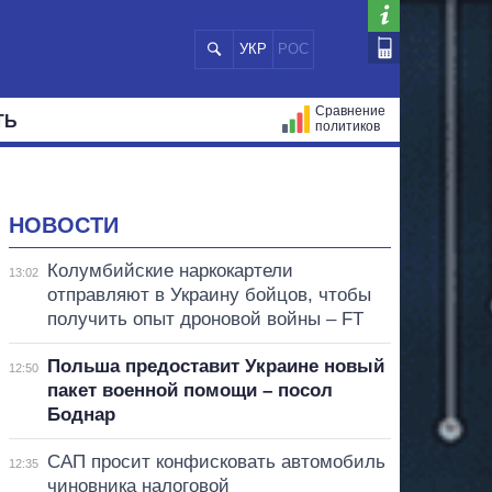
УКР
РОС
Сравнение
ТЬ
политиков
СТРАЦИЙ
МЭРЫ
ВСЕ ПЕРСОНЫ
НОВОСТИ
Колумбийские наркокартели
13:02
отправляют в Украину бойцов, чтобы
получить опыт дроновой войны – FT
Польша предоставит Украине новый
12:50
пакет военной помощи – посол
Боднар
САП просит конфисковать автомобиль
12:35
чиновника налоговой