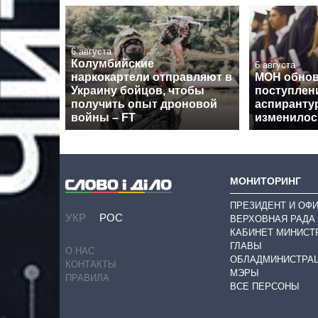
6 августа
Колумбийские
6 августа
наркокартели отправляют в
МОН обнов
Украину бойцов, чтобы
поступлен
получить опыт дроновой
аспирантур
войны – FT
изменилос
МОНИТОРИНГ
ПРЕЗИДЕНТ И ОФ
УКР
РОС
ВЕРХОВНАЯ РАДА
КАБИНЕТ МИНИСТ
ГЛАВЫ
О НАС
ОБЛАДМИНИСТРА
КОНТАКТЫ
МЭРЫ
ПРАВИЛА
ВСЕ ПЕРСОНЫ