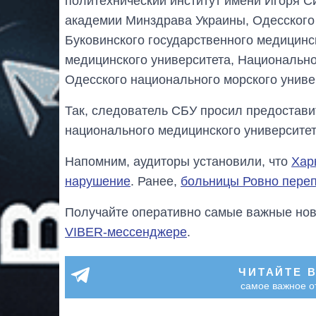
политехнический институт имени Игоря С
академии Минздрава Украины, Одесского
Буковинского государственного медицинс
медицинского университета, Национально
Одесского национального морского униве
Так, следователь СБУ просил предостави
национального медицинского университет
Напомним, аудиторы установили, что
Хар
нарушение
. Ранее,
больницы Ровно переп
Получайте оперативно самые важные ново
VIBER-мессенджере
.
ЧИТАЙТЕ 
самое важное о