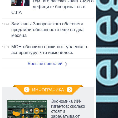
тем, кто рассказывает СМИ о
дефиците боеприпасов в
США
Замглавы Запорожского облсовета
11:26
продлили обязанности еще на два
месяца
МОН обновило сроки поступления в
11:09
аспирантуру: что изменилось
Больше новостей
ИНФОГРАФИКА
Экономика ИИ-
гигантов: сколько
стоят и
зарабатывают