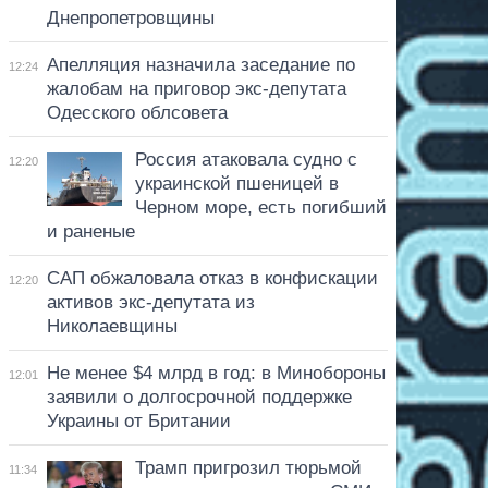
Днепропетровщины
Апелляция назначила заседание по
12:24
жалобам на приговор экс-депутата
Одесского облсовета
Россия атаковала судно с
12:20
украинской пшеницей в
Черном море, есть погибший
и раненые
САП обжаловала отказ в конфискации
12:20
активов экс-депутата из
Николаевщины
Не менее $4 млрд в год: в Минобороны
12:01
заявили о долгосрочной поддержке
Украины от Британии
Трамп пригрозил тюрьмой
11:34