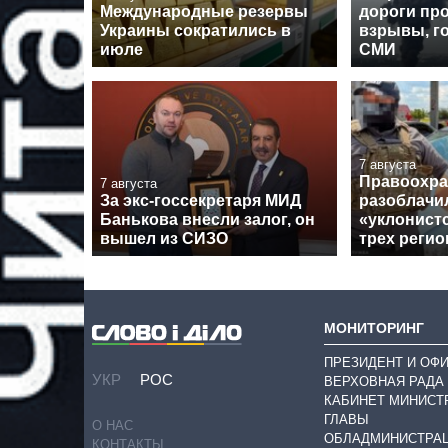
Международные резервы
дороги пр
Украины сократились в
взрывы, го
июле
СМИ
7 августа
Правоохра
7 августа
За экс-госсекретаря МИД
разоблачи
Банькова внесли залог, он
«уклонист
вышел из СИЗО
трех регио
МОНИТОРИНГ
ПРЕЗИДЕНТ И ОФ
УКР
РОС
ВЕРХОВНАЯ РАДА
КАБИНЕТ МИНИСТ
ГЛАВЫ
О НАС
ОБЛАДМИНИСТРА
КОНТАКТЫ