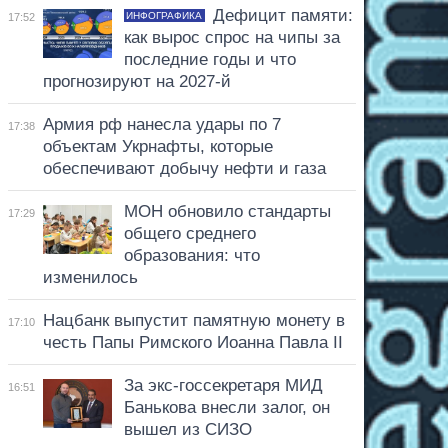
Дефицит памяти:
ИНФОГРАФИКА
17:52
как вырос спрос на чипы за
последние годы и что
прогнозируют на 2027-й
Армия рф нанесла удары по 7
17:38
объектам Укрнафты, которые
обеспечивают добычу нефти и газа
МОН обновило стандарты
17:29
общего среднего
образования: что
изменилось
Нацбанк выпустит памятную монету в
17:10
честь Папы Римского Иоанна Павла II
За экс-госсекретаря МИД
16:51
Банькова внесли залог, он
вышел из СИЗО