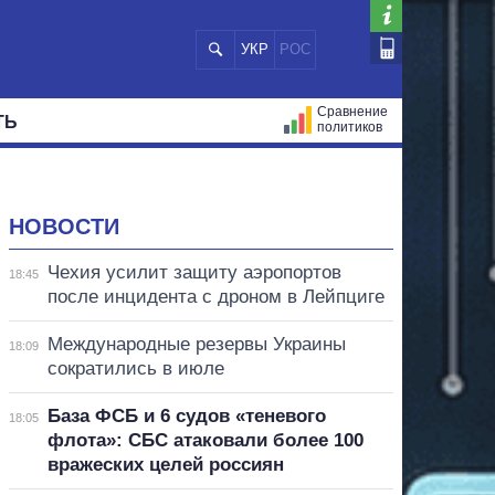
УКР
РОС
Сравнение
ТЬ
политиков
СТРАЦИЙ
МЭРЫ
ВСЕ ПЕРСОНЫ
НОВОСТИ
Чехия усилит защиту аэропортов
18:45
после инцидента с дроном в Лейпциге
Международные резервы Украины
18:09
сократились в июле
База ФСБ и 6 судов «теневого
18:05
флота»: СБС атаковали более 100
вражеских целей россиян