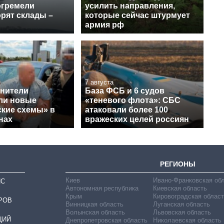
огремели
усилить направления,
рят склады –
которые сейчас штурмует
армия рф
7 августа
нители
База ФСБ и 6 судов
ли новые
«теневого флота»: СБС
ские схемы» в
атаковали более 100
нах
вражеских целей россиян
РЕГИОНЫ
Киев
Ивано-Франковская об
ИС
Автономная республика
Киевская область
Крым
Кировоградская област
РОВ
Винницкая область
Луганская область
Волынская область
Львовская область
ЦИЙ
Днепропетровская область
Николаевская область