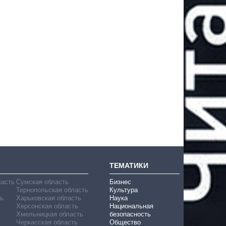
ТЕМАТИКИ
ласть
Сумская область
Бизнес
Тернопольская область
Культура
ь
Харьковская область
Наука
Херсонская область
Национальная
Хмельницкая область
безопасность
Черкасская область
Общество