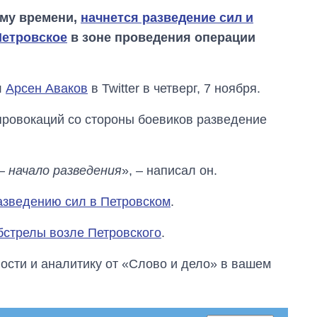
кому времени,
начнется разведение сил и
Петровское
в зоне проведения операции
л
Арсен Аваков
в Twitter в четверг, 7 ноября.
 провокаций со стороны боевиков разведение
– начало разведения
», – написал он.
разведению сил в Петровском
.
Как за 10 лет
стрелы возле Петровского
.
изменилось
количество
сти и аналитику от «Слово и дело» в вашем
поступающих в
бакалавриат,
магистратуру и
аспирантуру