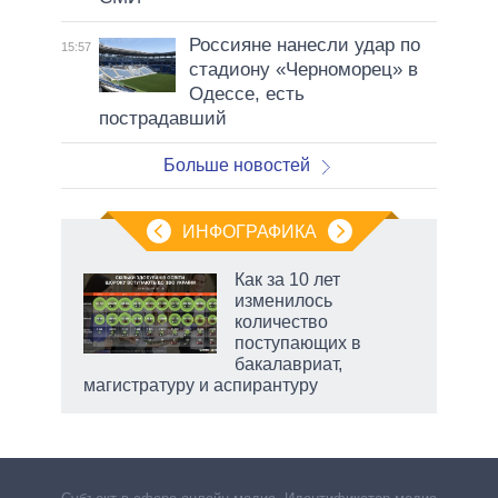
Россияне нанесли удар по
15:57
стадиону «Черноморец» в
Одессе, есть
пострадавший
Больше новостей
ИНФОГРАФИКА
Как за 10 лет
изменилось
не за
количество
асть
поступающих в
елью
бакалавриат,
магистратуру и аспирантуру