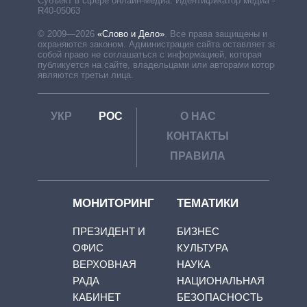
Субъект в сфере онлайн-медиа. Идентификатор медиа –
R40-05063
© 2009—2026
«Слово и Дело»
.
Все права защищены и
охраняются законом. Администрация сайта оставляет за
собой право не соглашаться с информацией, которая
публикуется на сайте, владельцами или авторами которой
являются третьи лица.
УКР
РОС
О НАС
КОНТАКТЫ
ПРАВИЛА
МОНИТОРИНГ
ТЕМАТИКИ
ПРЕЗИДЕНТ И
БИЗНЕС
ОФИС
КУЛЬТУРА
ВЕРХОВНАЯ
НАУКА
РАДА
НАЦИОНАЛЬНАЯ
КАБИНЕТ
БЕЗОПАСНОСТЬ