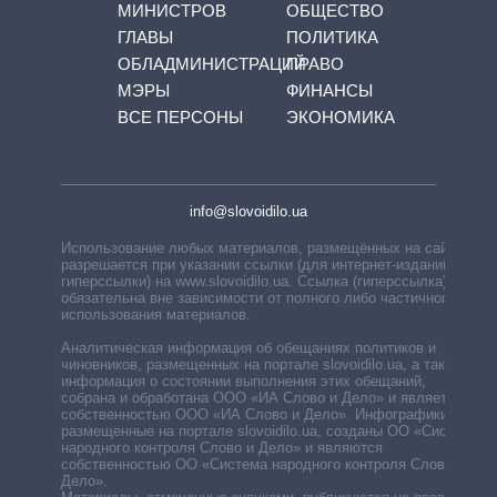
МИНИСТРОВ
ОБЩЕСТВО
ГЛАВЫ
ПОЛИТИКА
ОБЛАДМИНИСТРАЦИЙ
ПРАВО
МЭРЫ
ФИНАНСЫ
ВСЕ ПЕРСОНЫ
ЭКОНОМИКА
info@slovoidilo.ua
Использование любых материалов, размещённых на сайте,
разрешается при указании ссылки (для интернет-изданий —
гиперссылки) на www.slovoidilo.ua. Ссылка (гиперссылка)
обязательна вне зависимости от полного либо частичного
использования материалов.
Аналитическая информация об обещаниях политиков и
чиновников, размещенных на портале slovoidilo.ua, а также
информация о состоянии выполнения этих обещаний,
собрана и обработана ООО «ИА Слово и Дело» и является
собственностью ООО «ИА Слово и Дело». Инфографики,
размещенные на портале slovoidilo.ua, созданы ОО «Система
народного контроля Слово и Дело» и являются
собственностью ОО «Система народного контроля Слово и
Дело».