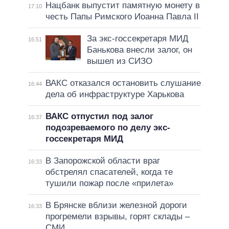
Нацбанк выпустит памятную монету в
17:10
честь Папы Римского Иоанна Павла II
За экс-госсекретаря МИД
16:51
Банькова внесли залог, он
вышел из СИЗО
ВАКС отказался остановить слушание
16:44
дела об инфраструктуре Харькова
ВАКС отпустил под залог
16:37
подозреваемого по делу экс-
госсекретаря МИД
В Запорожской области враг
16:33
обстрелял спасателей, когда те
тушили пожар после «прилета»
В Брянске вблизи железной дороги
16:33
прогремели взрывы, горят склады –
СМИ