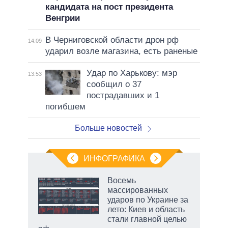
кандидата на пост президента
Венгрии
В Черниговской области дрон рф
14:09
ударил возле магазина, есть раненые
Удар по Харькову: мэр
13:53
сообщил о 37
пострадавших и 1
погибшем
Больше новостей
ИНФОГРАФИКА
еля
Восемь
массированных
ударов по Украине за
лето: Киев и область
стали главной целью