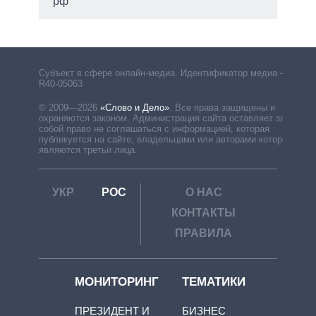
рф
Субъект в сфере онлайн-медиа. Идентификатор медиа –
R40-05063
© 2009—2026
«Слово и Дело»
.
Все права защищены и
охраняются законом. Администрация сайта оставляет за
собой право не соглашаться с информацией, которая
публикуется на сайте, владельцами или авторами которой
являются третьи лица.
УКР
РОС
О НАС
КОНТАКТЫ
ПРАВИЛА
МОНИТОРИНГ
ТЕМАТИКИ
ПРЕЗИДЕНТ И
БИЗНЕС