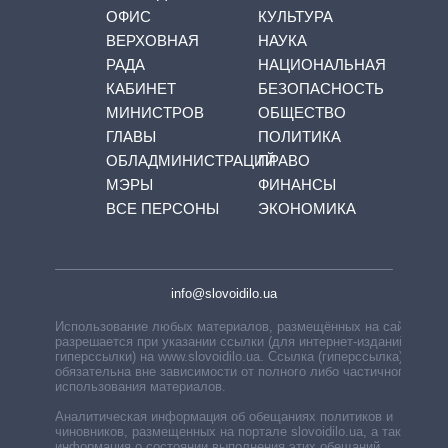
ОФИС
КУЛЬТУРА
ВЕРХОВНАЯ
НАУКА
РАДА
НАЦИОНАЛЬНАЯ
КАБИНЕТ
БЕЗОПАСНОСТЬ
МИНИСТРОВ
ОБЩЕСТВО
ГЛАВЫ
ПОЛИТИКА
ОБЛАДМИНИСТРАЦИЙ
ПРАВО
МЭРЫ
ФИНАНСЫ
ВСЕ ПЕРСОНЫ
ЭКОНОМИКА
info@slovoidilo.ua
Использование любых материалов, размещённых на сайте,
разрешается при указании ссылки (для интернет-изданий —
гиперссылки) на www.slovoidilo.ua. Ссылка (гиперссылка)
обязательна вне зависимости от полного либо частичного
использования материалов.
Аналитическая информация об обещаниях политиков и
чиновников, размещенных на портале slovoidilo.ua, а также
информация о состоянии выполнения этих обещаний,