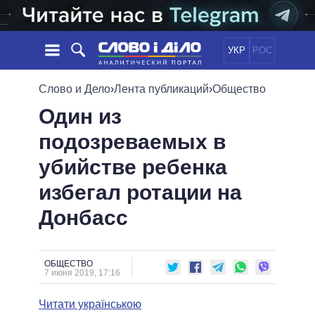
УКР
РОС
НОВОСТИ
Слово и Дело
›
Лента публикаций
›
Общество
Один из
ОБЕЩАНИЯ
ЛЕНТА
ПОЛИТИКА
подозреваемых в
СОБЫТИЯ
ЭКОНОМИКА
ПОЛИТИКИ
убийстве ребенка
СТАТЬИ
ОБЩЕСТВО
ИНФОГРАФИКА
МНЕНИЯ
МИР
ВСЕ ПОЛИТИКИ
избегал ротации на
ОБЗОРЫ
ПРЕЗИДЕНТ И ОФИС
Донбасс
ВИДЕО
ДАЙДЖЕСТЫ
ВЕРХОВНАЯ РАДА
ПОДДЕРЖАТЬ
КАБИНЕТ МИНИСТРОВ
ГЛАВЫ ОБЛАДМИНИСТРАЦИЙ
ОБЩЕСТВО
СРАВНЕНИЕ ПОЛИТИКОВ
7 июня 2019, 17:16
МЭРЫ
Читати українською
ВСЕ ПЕРСОНЫ