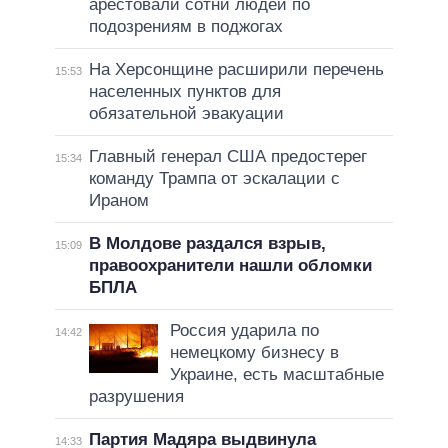
арестовали сотни людей по
подозрениям в поджогах
На Херсонщине расширили перечень
15:53
населенных пунктов для
обязательной эвакуации
Главный генерал США предостерег
15:34
команду Трампа от эскалации с
Ираном
В Молдове раздался взрыв,
15:09
правоохранители нашли обломки
БПЛА
Россия ударила по
14:42
немецкому бизнесу в
Украине, есть масштабные
разрушения
Партия Мадяра выдвинула
14:33