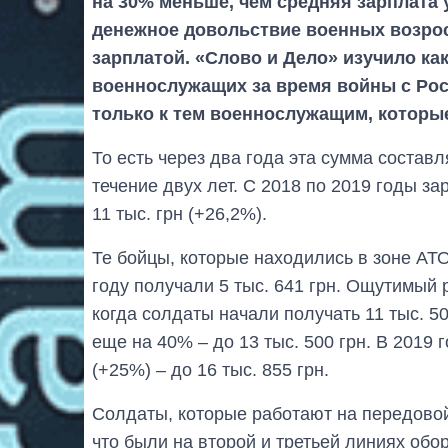
на 30% меньше, чем средняя зарплата 
денежное довольствие военных возрос
зарплатой. «Слово и Дело» изучило ка
военнослужащих за время войны с Рос
только к тем военнослужащим, котор
То есть через два года эта сумма составл
течение двух лет. С 2018 по 2019 годы з
11 тыс. грн (+26,2%).
Те бойцы, которые находились в зоне АТО
году получали 5 тыс. 641 грн. Ощутимый 
когда солдаты начали получать 11 тыс. 
еще на 40% – до 13 тыс. 500 грн. В 2019
(+25%) – до 16 тыс. 855 грн.
Солдаты, которые работают на передовой,
что были на второй и третьей линиях обор