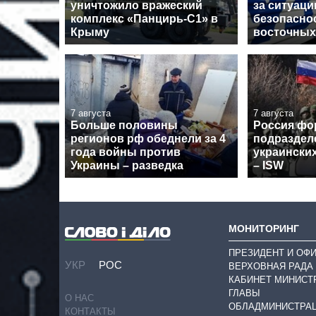
уничтожило вражеский
за ситуаци
комплекс «Панцирь-С1» в
безопасно
Крыму
восточных
7 августа
7 августа
Больше половины
Россия фо
регионов рф обеднели за 4
подраздел
года войны против
украински
Украины – разведка
– ISW
МОНИТОРИНГ
ПРЕЗИДЕНТ И ОФ
УКР
РОС
ВЕРХОВНАЯ РАДА
КАБИНЕТ МИНИСТ
ГЛАВЫ
О НАС
ОБЛАДМИНИСТРА
КОНТАКТЫ