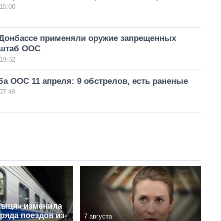
15:00
 Донбассе применяли оружие запрещенных
 штаб ООС
19:32
а ООС 11 апреля: 9 обстрелов, есть раненые
07:48
ныця» изменила
ряда поездов из-
7 августа