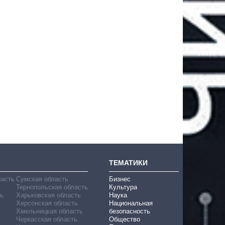
ТЕМАТИКИ
ласть
Сумская область
Бизнес
Тернопольская область
Культура
ь
Харьковская область
Наука
Херсонская область
Национальная
Хмельницкая область
безопасность
Черкасская область
Общество