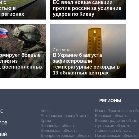
и с
ЕС ввел новые санкции
стью в
против россии за усиление
 регионах
ударов по Киеву
7 августа
рмирует боевые
В Украине 6 августа
ения из
зафиксировали
х военнопленных
температурные рекорды в
13 областных центрах
РЕГИОНЫ
Киев
Ивано-Франковская об
ИС
Автономная республика
Киевская область
Крым
Кировоградская област
РОВ
Винницкая область
Луганская область
Волынская область
Львовская область
ЦИЙ
Днепропетровская область
Николаевская область