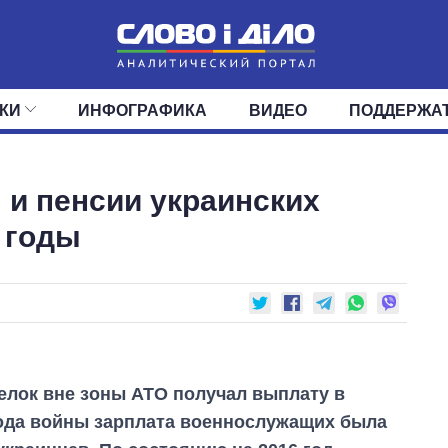
КИ
ИНФОГРАФИКА
ВИДЕО
ПОДДЕРЖА
ИС
ЛЕНТА
ВЕРХОВНАЯ РАДА
СОБЫТИЯ
СТАТЬИ
КАБИНЕТ МИНИСТРОВ
МНЕНИЯ
ОБЗОРЫ
ГЛАВЫ ОБЛАДМИНИ
ДАЙДЖЕСТЫ
 и пенсии украинских
ПОЛИТИКА
ДЕПУТАТЫ
ЭКОНОМИКА
КОМИТЕТЫ
ФРАКЦИИ
ОБЩЕСТВО
ОКРУГА
МИР
9 годы
релок вне зоны АТО получал выплату в
 года войны зарплата военнослужащих была