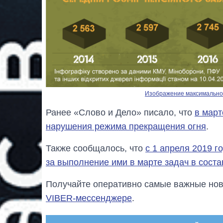
Изображение максимальног
Ранее «Слово и Дело» писало, что
в март
нарушения режима прекращения огня
.
Также сообщалось, что
с 1 апреля 2019 
за выполнение ими в марте задач в сост
Получайте оперативно самые важные ново
VIBER-мессенджере
.