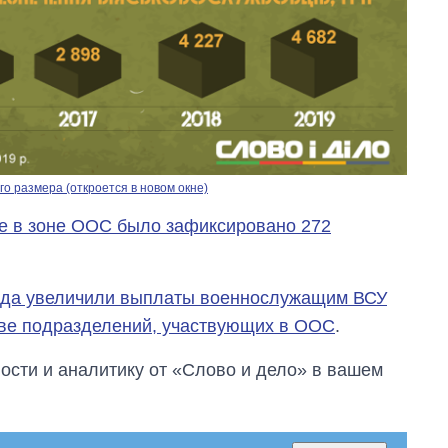
о размера (откроется в новом окне)
е в зоне ООС было зафиксировано 272
года увеличили выплаты военнослужащим ВСУ
аве подразделений, участвующих в ООС
.
сти и аналитику от «Слово и дело» в вашем