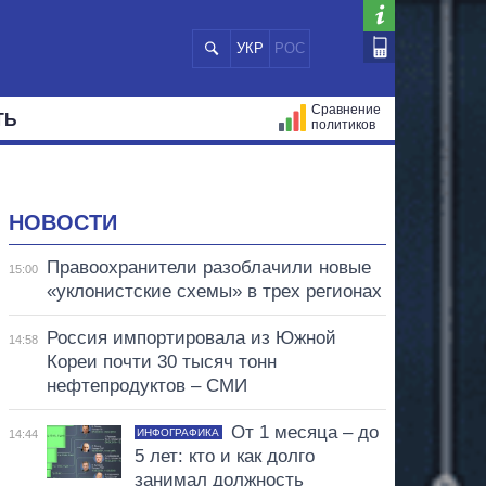
УКР
РОС
Сравнение
ТЬ
политиков
СТРАЦИЙ
МЭРЫ
ВСЕ ПЕРСОНЫ
НОВОСТИ
Правоохранители разоблачили новые
15:00
«уклонистские схемы» в трех регионах
Россия импортировала из Южной
14:58
Кореи почти 30 тысяч тонн
нефтепродуктов – СМИ
От 1 месяца – до
ИНФОГРАФИКА
14:44
5 лет: кто и как долго
занимал должность