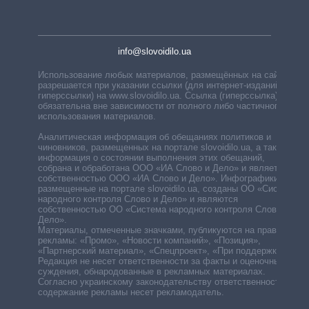
info@slovoidilo.ua
Использование любых материалов, размещённых на сайте,
разрешается при указании ссылки (для интернет-изданий —
гиперссылки) на www.slovoidilo.ua. Ссылка (гиперссылка)
обязательна вне зависимости от полного либо частичного
использования материалов.
Аналитическая информация об обещаниях политиков и
чиновников, размещенных на портале slovoidilo.ua, а также
информация о состоянии выполнения этих обещаний,
собрана и обработана ООО «ИА Слово и Дело» и является
собственностью ООО «ИА Слово и Дело». Инфографики,
размещенные на портале slovoidilo.ua, созданы ОО «Система
народного контроля Слово и Дело» и являются
собственностью ОО «Система народного контроля Слово и
Дело».
Материалы, отмеченные значками, публикуются на правах
рекламы: «Промо», «Новости компаний», «Позиция»,
«Партнерский материал», «Спецпроект», «При поддержке».
Редакция не несет ответственности за факты и оценочные
суждения, обнародованные в рекламных материалах.
Согласно украинскому законодательству ответственность за
содержание рекламы несет рекламодатель.