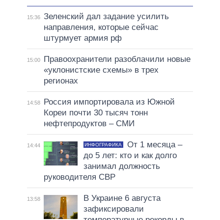
Зеленский дал задание усилить
15:36
направления, которые сейчас
штурмует армия рф
Правоохранители разоблачили новые
15:00
«уклонистские схемы» в трех
регионах
Россия импортировала из Южной
14:58
Кореи почти 30 тысяч тонн
нефтепродуктов – СМИ
От 1 месяца –
ИНФОГРАФИКА
14:44
до 5 лет: кто и как долго
занимал должность
руководителя СВР
В Украине 6 августа
13:58
зафиксировали
температурные рекорды в