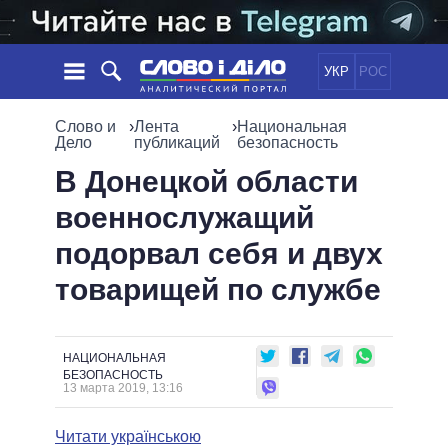
УКР
РОС
НОВОСТИ
Слово и
›
Лента
›
Национальная
Дело
публикаций
безопасность
ОБЕЩАНИЯ
ЛЕНТА
ПОЛИТИКА
В Донецкой области
СОБЫТИЯ
ЭКОНОМИКА
военнослужащий
ПОЛИТИКИ
СТАТЬИ
ОБЩЕСТВО
подорвал себя и двух
ИНФОГРАФИКА
МНЕНИЯ
МИР
ВСЕ ПОЛИТИКИ
товарищей по службе
ОБЗОРЫ
ПРЕЗИДЕНТ И ОФИС
ВИДЕО
ДАЙДЖЕСТЫ
ВЕРХОВНАЯ РАДА
ПОДДЕРЖАТЬ
КАБИНЕТ МИНИСТРОВ
НАЦИОНАЛЬНАЯ
ГЛАВЫ ОБЛАДМИНИСТРАЦИЙ
БЕЗОПАСНОСТЬ
СРАВНЕНИЕ ПОЛИТИКОВ
13 марта 2019, 13:16
МЭРЫ
ВСЕ ПЕРСОНЫ
Читати українською