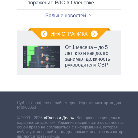
поражение РЛС в Оленевке
Больше новостей
ИНФОГРАФИКА
От 1 месяца – до 5
лет: кто и как долго
занимал должность
руководителя СВР
Субъект в сфере онлайн-медиа. Идентификатор медиа –
R40-05063
© 2009—2026
«Слово и Дело»
.
Все права защищены и
охраняются законом. Администрация сайта оставляет за
собой право не соглашаться с информацией, которая
публикуется на сайте, владельцами или авторами которой
являются третьи лица.