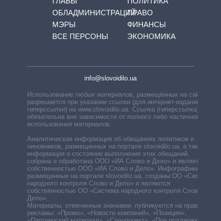
ГЛАВЫ
ПОЛИТИКА
ОБЛАДМИНИСТРАЦИЙ
ПРАВО
МЭРЫ
ФИНАНСЫ
ВСЕ ПЕРСОНЫ
ЭКОНОМИКА
info@slovoidilo.ua
Использование любых материалов, размещённых на сайте,
разрешается при указании ссылки (для интернет-изданий —
гиперссылки) на www.slovoidilo.ua. Ссылка (гиперссылка)
обязательна вне зависимости от полного либо частичного
использования материалов.
Аналитическая информация об обещаниях политиков и
чиновников, размещенных на портале slovoidilo.ua, а также
информация о состоянии выполнения этих обещаний,
собрана и обработана ООО «ИА Слово и Дело» и является
собственностью ООО «ИА Слово и Дело». Инфографики,
размещенные на портале slovoidilo.ua, созданы ОО «Система
народного контроля Слово и Дело» и являются
собственностью ОО «Система народного контроля Слово и
Дело».
Материалы, отмеченные значками, публикуются на правах
рекламы: «Промо», «Новости компаний», «Позиция»,
«Партнерский материал», «Спецпроект», «При поддержке».