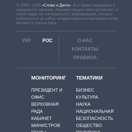
© 2009—2026
«Слово и Дело»
.
Все права защищены и
охраняются законом. Администрация сайта оставляет за
собой право не соглашаться с информацией, которая
публикуется на сайте, владельцами или авторами которой
являются третьи лица.
УКР
РОС
О НАС
КОНТАКТЫ
ПРАВИЛА
МОНИТОРИНГ
ТЕМАТИКИ
ПРЕЗИДЕНТ И
БИЗНЕС
ОФИС
КУЛЬТУРА
ВЕРХОВНАЯ
НАУКА
РАДА
НАЦИОНАЛЬНАЯ
КАБИНЕТ
БЕЗОПАСНОСТЬ
МИНИСТРОВ
ОБЩЕСТВО