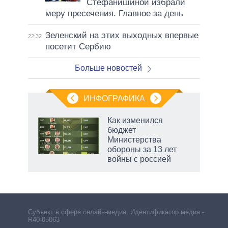
Стефанишиной избрали
меру пресечения. Главное за день
Зеленский на этих выходных впервые
22:32
посетит Сербию
Больше новостей
ИНФОГРАФИКА
Как изменился
о
бюджет
Министерства
обороны за 13 лет
ic
войны с россией
рф
Субъект в сфере онлайн-медиа. Идентификатор медиа –
R40-05063