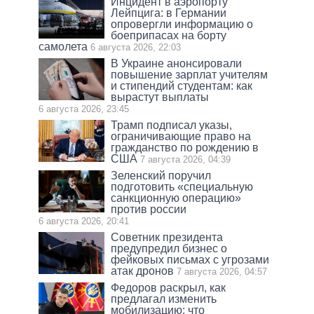
Инцидент в аэропорту
Лейпцига: в Германии
опровергли информацию о
боеприпасах на борту
самолета
6 августа 2026, 22:03
В Украине анонсировали
повышение зарплат учителям
и стипендий студентам: как
вырастут выплаты
6 августа 2026, 23:45
Трамп подписал указы,
ограничивающие право на
гражданство по рождению в
США
7 августа 2026, 04:39
Зеленский поручил
подготовить «специальную
санкционную операцию»
против россии
6 августа 2026, 20:41
Советник президента
предупредил бизнес о
фейковых письмах с угрозами
атак дронов
7 августа 2026, 04:57
Федоров раскрыл, как
предлагал изменить
мобилизацию: что