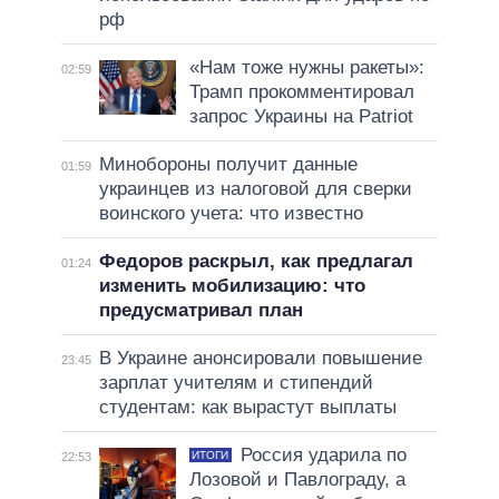
рф
«Нам тоже нужны ракеты»:
02:59
Трамп прокомментировал
запрос Украины на Patriot
Минобороны получит данные
01:59
украинцев из налоговой для сверки
воинского учета: что известно
Федоров раскрыл, как предлагал
01:24
изменить мобилизацию: что
предусматривал план
В Украине анонсировали повышение
23:45
зарплат учителям и стипендий
студентам: как вырастут выплаты
Россия ударила по
ИТОГИ
22:53
Лозовой и Павлограду, а