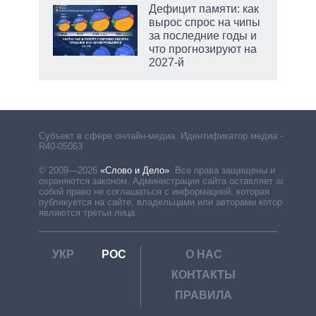
Дефицит памяти: как
вырос спрос на чипы
за последние годы и
что прогнозируют на
2027-й
Субъект в сфере онлайн-медиа. Идентификатор медиа –
R40-05063
© 2009—2026
«Слово и Дело»
.
Все права защищены и
охраняются законом. Администрация сайта оставляет за
собой право не соглашаться с информацией, которая
публикуется на сайте, владельцами или авторами которой
являются третьи лица.
УКР
РОС
О НАС
КОНТАКТЫ
ПРАВИЛА