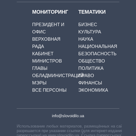
МОНИТОРИНГ
ТЕМАТИКИ
ПРЕЗИДЕНТ И
БИЗНЕС
ОФИС
КУЛЬТУРА
ВЕРХОВНАЯ
НАУКА
РАДА
НАЦИОНАЛЬНАЯ
КАБИНЕТ
БЕЗОПАСНОСТЬ
МИНИСТРОВ
ОБЩЕСТВО
ГЛАВЫ
ПОЛИТИКА
ОБЛАДМИНИСТРАЦИЙ
ПРАВО
МЭРЫ
ФИНАНСЫ
ВСЕ ПЕРСОНЫ
ЭКОНОМИКА
info@slovoidilo.ua
Использование любых материалов, размещённых на сайте,
разрешается при указании ссылки (для интернет-изданий —
гиперссылки) на www.slovoidilo.ua. Ссылка (гиперссылка)