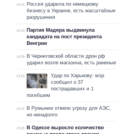
Россия ударила по немецкому
14:42
бизнесу в Украине, есть масштабные
разрушения
Партия Мадяра выдвинула
14:33
кандидата на пост президента
Венгрии
В Черниговской области дрон рф
14:09
ударил возле магазина, есть раненые
Удар по Харькову: мэр
13:53
сообщил о 37
пострадавших и 1
погибшем
В Румынии отвели угрозу для АЭС,
13:41
но ненадолго
В Одессе выросло количество
13:28