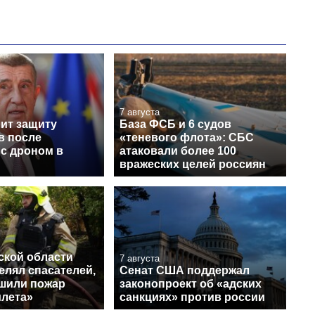
7 августа
лит защиту
База ФСБ и 6 судов
в после
«теневого флота»: СБС
 с дроном в
атаковали более 100
вражеских целей россиян
ской области
7 августа
елял спасателей,
Сенат США поддержал
ушили пожар
законопроект об «адских
илета»
санкциях» против россии