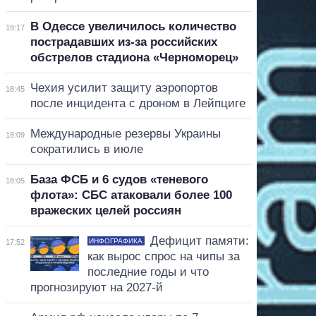
В Одессе увеличилось количество
19:17
пострадавших из-за российских
обстрелов стадиона «Черноморец»
Чехия усилит защиту аэропортов
18:45
после инцидента с дроном в Лейпциге
Международные резервы Украины
18:09
сократились в июле
База ФСБ и 6 судов «теневого
18:05
флота»: СБС атаковали более 100
вражеских целей россиян
Дефицит памяти:
ИНФОГРАФИКА
17:52
как вырос спрос на чипы за
последние годы и что
прогнозируют на 2027-й