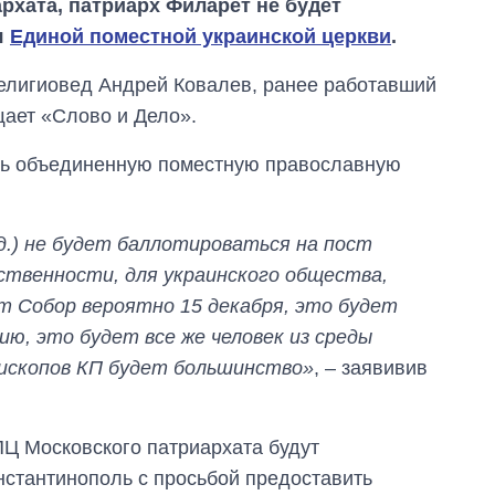
рхата, патриарх Филарет не будет
я
Единой поместной украинской церкви
.
елигиовед Андрей Ковалев, ранее работавший
ает «Слово и Дело».
ить объединенную поместную православную
д.) не будет баллотироваться на пост
ественности, для украинского общества,
т Собор вероятно 15 декабря, это будет
ию, это будет все же человек из среды
пископов КП будет большинство»
, – заявивив
Как за 10 лет
изменилось
количество
поступающих в
УПЦ Московского патриархата будут
бакалавриат,
нстантинополь с просьбой предоставить
магистратуру и