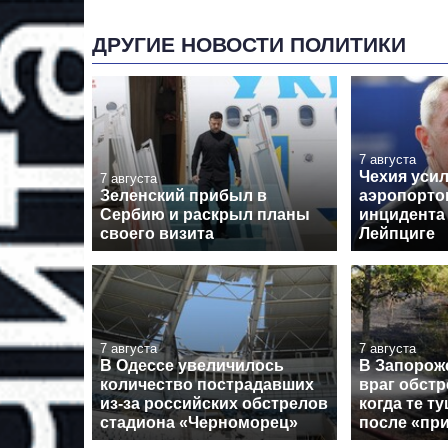
ДРУГИЕ НОВОСТИ ПОЛИТИКИ
7 августа
Чехия уси
7 августа
Зеленский прибыл в
аэропорто
Сербию и раскрыл планы
инцидента
своего визита
Лейпциге
7 августа
7 августа
В Одессе увеличилось
В Запорож
количество пострадавших
враг обстр
из-за российских обстрелов
когда те т
стадиона «Черноморец»
после «пр