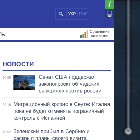
УКР
РОС
Сравнение
ТЬ
политиков
СТРАЦИЙ
МЭРЫ
ВСЕ ПЕРСОНЫ
НОВОСТИ
Сенат США поддержал
20:55
законопроект об «адских
санкциях» против россии
Миграционный кризис в Сеуте: Италия
20:19
пока не будет отменять пограничный
контроль с Испанией
Зеленский прибыл в Сербию и
19:52
раскрыл планы своего визита