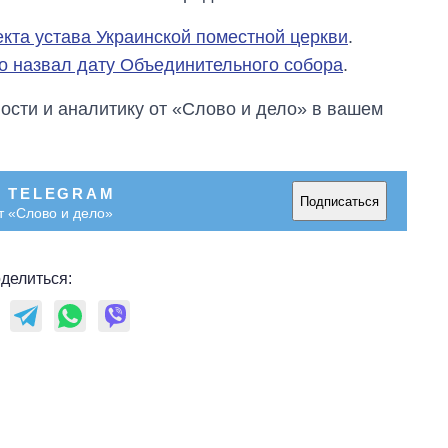
кта устава Украинской поместной церкви
.
 назвал дату Объединительного собора
.
сти и аналитику от «Слово и дело» в вашем
В TELEGRAM
Подписаться
т «Слово и дело»
делиться: