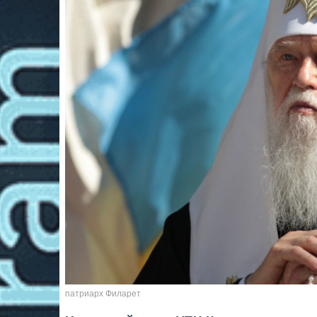
патриарх Филарет