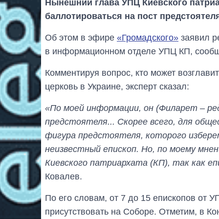
Нынешний глава УПЦ Киевского патриа
баллотироваться на пост предстоятел
Об этом в эфире
«Громадского»
заявил р
в информационном отделе УПЦ КП, сообщ
Комментируя вопрос, кто может возглав
церковь в Украине, эксперт сказал:
«По моей информации, он (Филарет – ре
предстоятеля... Скорее всего, для общ
фигура предстоятеля, которого избере
неизвестный епископ. Но, по моему мнен
Киевского патриархата (КП), так как е
Ковалев.
По его словам, от 7 до 15 епископов от 
присутствовать на Соборе. Отметим, в Ко