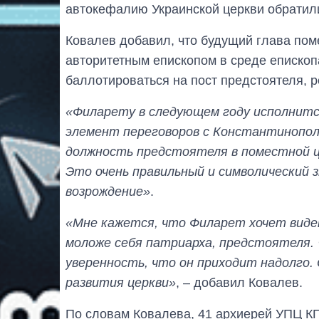
автокефалию Украинской церкви обратил
Ковалев добавил, что будущий глава пом
авторитетным епископом в среде епископ
баллотироваться на пост предстоятеля, р
«Филарету в следующем году исполнится
элемент переговоров с Константинопол
должность предстоятеля в поместной ц
Это очень правильный и символический з
возрождение»
.
«Мне кажется, что Филарет хочет виде
моложе себя патриарха, предстоятеля. 
уверенность, что он приходит надолго. 
развития церкви»
, – добавил Ковалев.
По словам Ковалева, 41 архиерей УПЦ КП