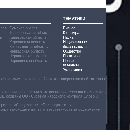
ТЕМАТИКИ
ласть
Сумская область
Бизнес
Тернопольская область
Культура
ь
Харьковская область
Наука
Херсонская область
Национальная
Хмельницкая область
безопасность
Черкасская область
Общество
Черниговская область
Политика
Черновицкая область
Право
Финансы
Экономика
) на www.slovoidilo.ua. Ссылка (гиперссылка) обязательна
состоянии выполнения этих обещаний, собрана и обработана
ua, созданы ОО «Система народного контроля Слово и
ериал», «Спецпроект», «При поддержке».
скому законодательству ответственность за содержание