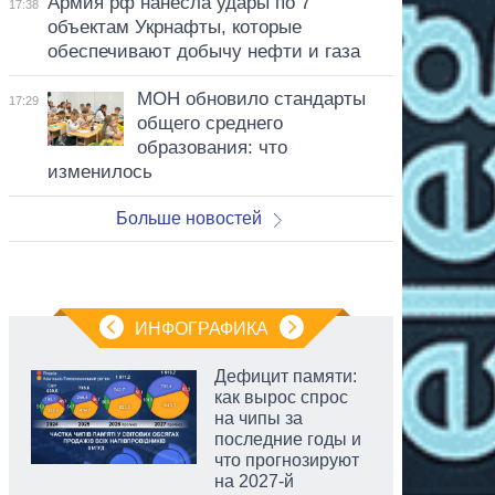
Армия рф нанесла удары по 7
17:38
объектам Укрнафты, которые
обеспечивают добычу нефти и газа
МОН обновило стандарты
17:29
общего среднего
образования: что
изменилось
Больше новостей
ИНФОГРАФИКА
Дефицит памяти:
как вырос спрос
на чипы за
последние годы и
что прогнозируют
на 2027-й