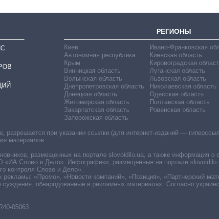
РЕГИОНЫ
Киев
Ивано-Франковская об
ИС
Автономная республика
Киевская область
Крым
Кировоградская област
РОВ
Винницкая область
Луганская область
Волынская область
Львовская область
ЦИЙ
Днепропетровская область
Николаевская область
Донецкая область
Одесская область
Житомирская область
Полтавская область
Закарпатская область
Ровенская область
Запорожская область
 разрешается при указании ссылки (для интернет-изданий — гиперссылки
ния материалов.
овников, размещенных на портале slovoidilo.ua, а также информация о 
«ИА Слово и Дело». Инфографики, размещенные на портале slovoidilo.
о контроля Слово и Дело».
х рекламы: «Промо», «Новости компаний», «Позиция», «Партнерский мат
е суждения, обнародованные в рекламных материалах. Согласно украин
R40-05063