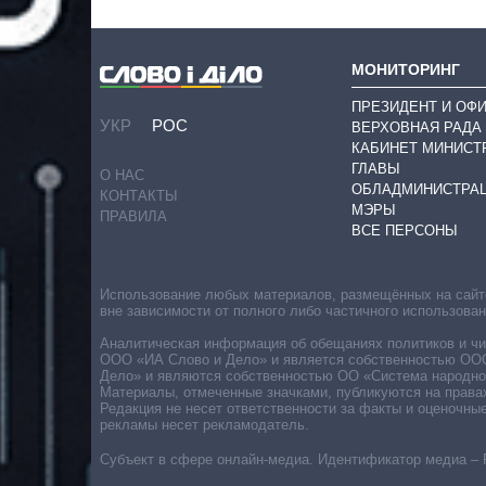
МОНИТОРИНГ
ПРЕЗИДЕНТ И ОФ
УКР
РОС
ВЕРХОВНАЯ РАДА
КАБИНЕТ МИНИСТ
ГЛАВЫ
О НАС
ОБЛАДМИНИСТРА
КОНТАКТЫ
МЭРЫ
ПРАВИЛА
ВСЕ ПЕРСОНЫ
Использование любых материалов, размещённых на сайте,
вне зависимости от полного либо частичного использова
Аналитическая информация об обещаниях политиков и чин
ООО «ИА Слово и Дело» и является собственностью ООО 
Дело» и являются собственностью ОО «Система народног
Материалы, отмеченные значками, публикуются на права
Редакция не несет ответственности за факты и оценочны
рекламы несет рекламодатель.
Субъект в сфере онлайн-медиа. Идентификатор медиа – 