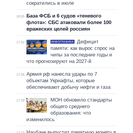
сократились в июле
База ФСБ и 6 судов «теневого
18:05
флота»: СБС атаковали более 100
вражеских целей россиян
Дефицит
ИНФОГРАФИКА
17:52
памяти: как вырос спрос на
чипы за последние годы и
что прогнозируют на 2027-й
Армия рф нанесла удары по 7
17:38
объектам Укрнафты, которые
обеспечивают добычу нефти и газа
МОН обновило стандарты
17:29
общего среднего
образования: что
изменилось
Нацбанк выпустит памятную монету в
17:10