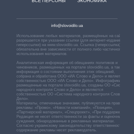
ВСЕ ПЕРСОНЫ
ЭКОНОМИКА
info@slovoidilo.ua
Использование любых материалов, размещённых на сайте,
разрешается при указании ссылки (для интернет-изданий —
гиперссылки) на www.slovoidilo.ua. Ссылка (гиперссылка)
обязательна вне зависимости от полного либо частичного
использования материалов.
Аналитическая информация об обещаниях политиков и
чиновников, размещенных на портале slovoidilo.ua, а также
информация о состоянии выполнения этих обещаний,
собрана и обработана ООО «ИА Слово и Дело» и является
собственностью ООО «ИА Слово и Дело». Инфографики,
размещенные на портале slovoidilo.ua, созданы ОО «Система
народного контроля Слово и Дело» и являются
собственностью ОО «Система народного контроля Слово и
Дело».
Материалы, отмеченные значками, публикуются на правах
рекламы: «Промо», «Новости компаний», «Позиция»,
«Партнерский материал», «Спецпроект», «При поддержке».
Редакция не несет ответственности за факты и оценочные
суждения, обнародованные в рекламных материалах.
Согласно украинскому законодательству ответственность за
содержание рекламы несет рекламодатель.