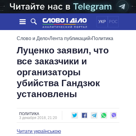
УКР
РОС
НОВОСТИ
Слово и Дело
›
Лента публикаций
›
Политика
Луценко заявил, что
ОБЕЩАНИЯ
ЛЕНТА
ПОЛИТИКА
все заказчики и
СОБЫТИЯ
ЭКОНОМИКА
ПОЛИТИКИ
организаторы
СТАТЬИ
ОБЩЕСТВО
ИНФОГРАФИКА
МНЕНИЯ
МИР
ВСЕ ПОЛИТИКИ
убийства Гандзюк
ОБЗОРЫ
ПРЕЗИДЕНТ И ОФИС
установлены
ВИДЕО
ДАЙДЖЕСТЫ
ВЕРХОВНАЯ РАДА
ПОДДЕРЖАТЬ
КАБИНЕТ МИНИСТРОВ
ГЛАВЫ ОБЛАДМИНИСТРАЦИЙ
ПОЛИТИКА
СРАВНЕНИЕ ПОЛИТИКОВ
3 декабря 2018, 21:20
МЭРЫ
Читати українською
ВСЕ ПЕРСОНЫ