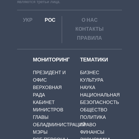
являются третьи лица.
УКР
РОС
О НАС
КОНТАКТЫ
ПРАВИЛА
МОНИТОРИНГ
ТЕМАТИКИ
ПРЕЗИДЕНТ И
БИЗНЕС
ОФИС
КУЛЬТУРА
ВЕРХОВНАЯ
НАУКА
РАДА
НАЦИОНАЛЬНАЯ
КАБИНЕТ
БЕЗОПАСНОСТЬ
МИНИСТРОВ
ОБЩЕСТВО
ГЛАВЫ
ПОЛИТИКА
ОБЛАДМИНИСТРАЦИЙ
ПРАВО
МЭРЫ
ФИНАНСЫ