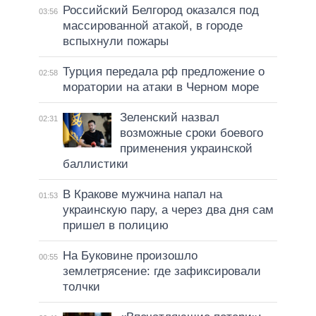
Российский Белгород оказался под
03:56
массированной атакой, в городе
вспыхнули пожары
Турция передала рф предложение о
02:58
моратории на атаки в Черном море
Зеленский назвал
02:31
возможные сроки боевого
применения украинской
баллистики
В Кракове мужчина напал на
01:53
украинскую пару, а через два дня сам
пришел в полицию
На Буковине произошло
00:55
землетрясение: где зафиксировали
толчки