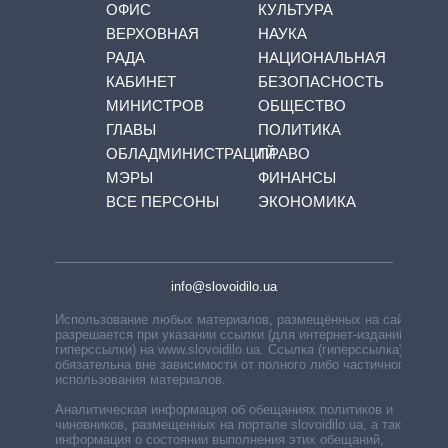
ОФИС
КУЛЬТУРА
ВЕРХОВНАЯ
НАУКА
РАДА
НАЦИОНАЛЬНАЯ
КАБИНЕТ
БЕЗОПАСНОСТЬ
МИНИСТРОВ
ОБЩЕСТВО
ГЛАВЫ
ПОЛИТИКА
ОБЛАДМИНИСТРАЦИЙ
ПРАВО
МЭРЫ
ФИНАНСЫ
ВСЕ ПЕРСОНЫ
ЭКОНОМИКА
info@slovoidilo.ua
Использование любых материалов, размещённых на сайте,
разрешается при указании ссылки (для интернет-изданий —
гиперссылки) на www.slovoidilo.ua. Ссылка (гиперссылка)
обязательна вне зависимости от полного либо частичного
использования материалов.
Аналитическая информация об обещаниях политиков и
чиновников, размещенных на портале slovoidilo.ua, а также
информация о состоянии выполнения этих обещаний,