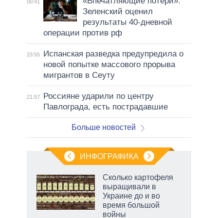
«Впечатляющие потери»:
00:41
Зеленский оценил
результаты 40-дневной
операции против рф
Испанская разведка предупредила о
23:55
новой попытке массового прорыва
мигрантов в Сеуту
Россияне ударили по центру
21:57
Павлограда, есть пострадавшие
Больше новостей
ИНФОГРАФИКА
 5
Сколько картофеля
го
выращивали в
сть
Украине до и во
ВР
время большой
войны