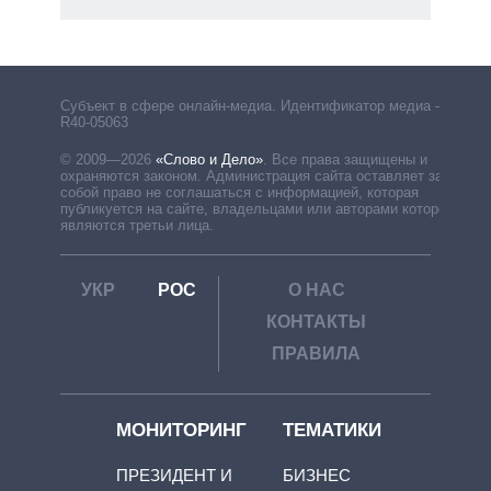
Субъект в сфере онлайн-медиа. Идентификатор медиа –
R40-05063
© 2009—2026
«Слово и Дело»
.
Все права защищены и
охраняются законом. Администрация сайта оставляет за
собой право не соглашаться с информацией, которая
публикуется на сайте, владельцами или авторами которой
являются третьи лица.
УКР
РОС
О НАС
КОНТАКТЫ
ПРАВИЛА
МОНИТОРИНГ
ТЕМАТИКИ
ПРЕЗИДЕНТ И
БИЗНЕС