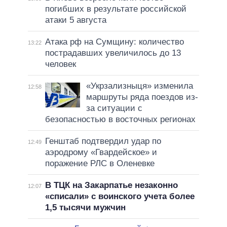
погибших в результате российской
атаки 5 августа
Атака рф на Сумщину: количество
13:22
пострадавших увеличилось до 13
человек
«Укрзализныця» изменила
12:58
маршруты ряда поездов из-
за ситуации с
безопасностью в восточных регионах
Генштаб подтвердил удар по
12:49
аэродрому «Гвардейское» и
поражение РЛС в Оленевке
В ТЦК на Закарпатье незаконно
12:07
«списали» с воинского учета более
1,5 тысячи мужчин