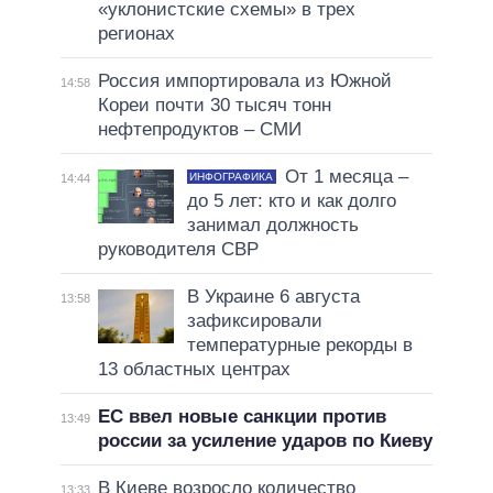
«уклонистские схемы» в трех
регионах
Россия импортировала из Южной
14:58
Кореи почти 30 тысяч тонн
нефтепродуктов – СМИ
От 1 месяца –
ИНФОГРАФИКА
14:44
до 5 лет: кто и как долго
занимал должность
руководителя СВР
В Украине 6 августа
13:58
зафиксировали
температурные рекорды в
13 областных центрах
ЕС ввел новые санкции против
13:49
россии за усиление ударов по Киеву
В Киеве возросло количество
13:33