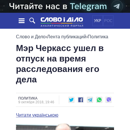
УКР
РОС
НОВОСТИ
Слово и Дело
›
Лента публикаций
›
Политика
Мэр Черкасс ушел в
ОБЕЩАНИЯ
ЛЕНТА
ПОЛИТИКА
отпуск на время
СОБЫТИЯ
ЭКОНОМИКА
ПОЛИТИКИ
расследования его
СТАТЬИ
ОБЩЕСТВО
ИНФОГРАФИКА
МНЕНИЯ
МИР
ВСЕ ПОЛИТИКИ
дела
ОБЗОРЫ
ПРЕЗИДЕНТ И ОФИС
ВИДЕО
ДАЙДЖЕСТЫ
ВЕРХОВНАЯ РАДА
ПОЛИТИКА
ПОДДЕРЖАТЬ
КАБИНЕТ МИНИСТРОВ
9 октября 2018, 19:46
ГЛАВЫ ОБЛАДМИНИСТРАЦИЙ
СРАВНЕНИЕ ПОЛИТИКОВ
Читати українською
МЭРЫ
ВСЕ ПЕРСОНЫ