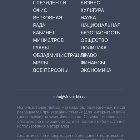
ПРЕЗИДЕНТ И
БИЗНЕС
ОФИС
КУЛЬТУРА
ВЕРХОВНАЯ
НАУКА
РАДА
НАЦИОНАЛЬНАЯ
КАБИНЕТ
БЕЗОПАСНОСТЬ
МИНИСТРОВ
ОБЩЕСТВО
ГЛАВЫ
ПОЛИТИКА
ОБЛАДМИНИСТРАЦИЙ
ПРАВО
МЭРЫ
ФИНАНСЫ
ВСЕ ПЕРСОНЫ
ЭКОНОМИКА
info@slovoidilo.ua
Использование любых материалов, размещённых на сайте,
разрешается при указании ссылки (для интернет-изданий —
гиперссылки) на www.slovoidilo.ua. Ссылка (гиперссылка)
обязательна вне зависимости от полного либо частичного
использования материалов.
Аналитическая информация об обещаниях политиков и