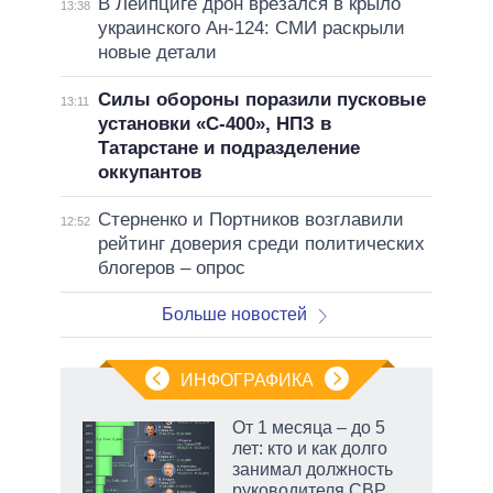
В Лейпциге дрон врезался в крыло
13:38
украинского Ан-124: СМИ раскрыли
новые детали
Силы обороны поразили пусковые
13:11
установки «С-400», НПЗ в
Татарстане и подразделение
оккупантов
Стерненко и Портников возглавили
12:52
рейтинг доверия среди политических
блогеров – опрос
Больше новостей
ИНФОГРАФИКА
 как
От 1 месяца – до 5
чипы
лет: кто и как долго
ды и
занимал должность
т на
руководителя СВР