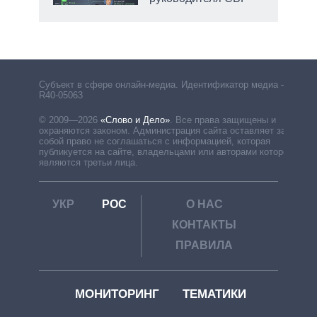
Субъект в сфере онлайн-медиа. Идентификатор медиа –
R40-05063
© 2009—2026
«Слово и Дело»
.
Все права защищены и
охраняются законом. Администрация сайта оставляет за
собой право не соглашаться с информацией, которая
публикуется на сайте, владельцами или авторами которой
являются третьи лица.
УКР
РОС
О НАС
КОНТАКТЫ
ПРАВИЛА
МОНИТОРИНГ
ТЕМАТИКИ