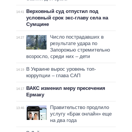
Верховный суд отпустил под
14:41
условный срок экс-главу села на
Сумщине
Число пострадавших в
14:27
результате удара по
Запорожью стремительно
возросло, среди них – дети
В Украине вырос уровень топ-
14:19
коррупции – глава САП
ВАКС изменил меру пресечения
14:17
Ермаку
Правительство продлило
13:46
услугу «Брак онлайн» еще
на два года