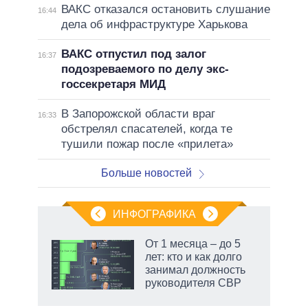
ВАКС отказался остановить слушание
16:44
дела об инфраструктуре Харькова
ВАКС отпустил под залог
16:37
подозреваемого по делу экс-
госсекретаря МИД
В Запорожской области враг
16:33
обстрелял спасателей, когда те
тушили пожар после «прилета»
Больше новостей
ИНФОГРАФИКА
От 1 месяца – до 5
лет: кто и как долго
не за
занимал должность
асть
руководителя СВР
елью