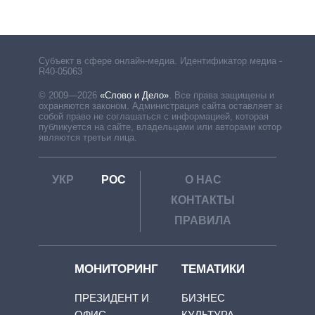
Субъект в сфере онлайн-медиа. Идентификатор медиа –
R40-05063
© 2009—2026
«Слово и Дело»
.
Все права защищены и
охраняются законом. Администрация сайта оставляет за
собой право не соглашаться с информацией, которая
публикуется на сайте, владельцами или авторами которой
являются третьи лица.
УКР
РОС
О НАС
КОНТАКТЫ
ПРАВИЛА
МОНИТОРИНГ
ТЕМАТИКИ
ПРЕЗИДЕНТ И
БИЗНЕС
ОФИС
КУЛЬТУРА