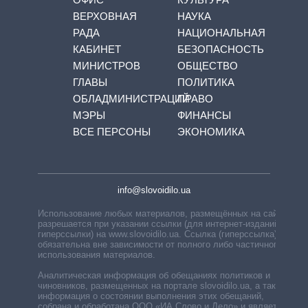
ВЕРХОВНАЯ
НАУКА
РАДА
НАЦИОНАЛЬНАЯ
КАБИНЕТ
БЕЗОПАСНОСТЬ
МИНИСТРОВ
ОБЩЕСТВО
ГЛАВЫ
ПОЛИТИКА
ОБЛАДМИНИСТРАЦИЙ
ПРАВО
МЭРЫ
ФИНАНСЫ
ВСЕ ПЕРСОНЫ
ЭКОНОМИКА
info@slovoidilo.ua
Использование любых материалов, размещённых на сайте,
разрешается при указании ссылки (для интернет-изданий —
гиперссылки) на www.slovoidilo.ua. Ссылка (гиперссылка)
обязательна вне зависимости от полного либо частичного
использования материалов.
Аналитическая информация об обещаниях политиков и
чиновников, размещенных на портале slovoidilo.ua, а также
информация о состоянии выполнения этих обещаний,
собрана и обработана ООО «ИА Слово и Дело» и является