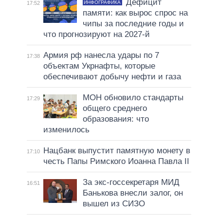
Дефицит
ИНФОГРАФИКА
17:52
памяти: как вырос спрос на
чипы за последние годы и
что прогнозируют на 2027-й
Армия рф нанесла удары по 7
17:38
объектам Укрнафты, которые
обеспечивают добычу нефти и газа
МОН обновило стандарты
17:29
общего среднего
образования: что
изменилось
Нацбанк выпустит памятную монету в
17:10
честь Папы Римского Иоанна Павла II
За экс-госсекретаря МИД
16:51
Банькова внесли залог, он
вышел из СИЗО