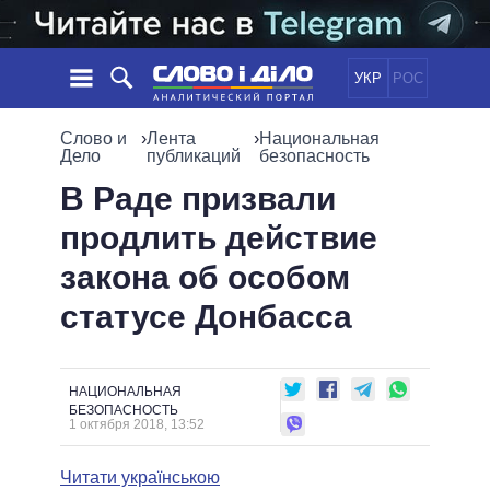
УКР
РОС
НОВОСТИ
Слово и
›
Лента
›
Национальная
Дело
публикаций
безопасность
ОБЕЩАНИЯ
ЛЕНТА
ПОЛИТИКА
В Раде призвали
СОБЫТИЯ
ЭКОНОМИКА
продлить действие
ПОЛИТИКИ
СТАТЬИ
ОБЩЕСТВО
закона об особом
ИНФОГРАФИКА
МНЕНИЯ
МИР
ВСЕ ПОЛИТИКИ
статусе Донбасса
ОБЗОРЫ
ПРЕЗИДЕНТ И ОФИС
ВИДЕО
ДАЙДЖЕСТЫ
ВЕРХОВНАЯ РАДА
ПОДДЕРЖАТЬ
КАБИНЕТ МИНИСТРОВ
НАЦИОНАЛЬНАЯ
ГЛАВЫ ОБЛАДМИНИСТРАЦИЙ
БЕЗОПАСНОСТЬ
СРАВНЕНИЕ ПОЛИТИКОВ
1 октября 2018, 13:52
МЭРЫ
ВСЕ ПЕРСОНЫ
Читати українською