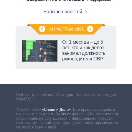
Больше новостей
ИНФОГРАФИКА
От 1 месяца – до 5
лет: кто и как долго
занимал должность
руководителя СВР
Субъект в сфере онлайн-медиа. Идентификатор медиа –
R40-05063
© 2009—2026
«Слово и Дело»
.
Все права защищены и
охраняются законом. Администрация сайта оставляет за
собой право не соглашаться с информацией, которая
публикуется на сайте, владельцами или авторами которой
являются третьи лица.