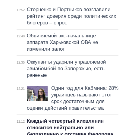
Стерненко и Портников возглавили
12:52
рейтинг доверия среди политических
блогеров – опрос
Обвиняемой экс-начальнице
12:40
аппарата Харьковской ОВА не
изменили залог
Оккупанты ударили управляемой
12:35
авиабомбой по Запорожью, есть
раненые
Один год для Кабмина: 28%
12:21
украинцев называют этот
срок достаточным для
оценки действий правительства
Каждый четвертый киевлянин
12:12
относится нейтрально или
безразлично к отставке Федорова