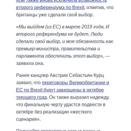
Мэй также вновь исключила возможность
второго референдума по Brexit
, отметив, что
британцы уже сделали свой выбор.
«
Мы выйдем (из ЕС) в марте 2019 года. И
второго референдума не будет. Люди
сделали свой выбор, и моя обязанность как
премьер-министра, правительства и
парламента обеспечить этот выбор
», —
заявила она.
Ранее канцлер Австрии Себастьян Курц
заявил, что
переговоры Великобритании и
ЕС по Brexit будут завершены в октябре
текущего года
. Он также выразил надежду,
что финальную черту удастся подвести в
октябре без реализации «жесткого
сценария».