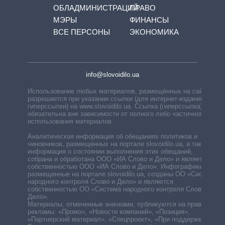
ОБЛАДМИНИСТРАЦИЙ
ПРАВО
МЭРЫ
ФИНАНСЫ
ВСЕ ПЕРСОНЫ
ЭКОНОМИКА
info@slovoidilo.ua
Использование любых материалов, размещённых на сайте,
разрешается при указании ссылки (для интернет-изданий —
гиперссылки) на www.slovoidilo.ua. Ссылка (гиперссылка)
обязательна вне зависимости от полного либо частичного
использования материалов.
Аналитическая информация об обещаниях политиков и
чиновников, размещенных на портале slovoidilo.ua, а также
информация о состоянии выполнения этих обещаний,
собрана и обработана ООО «ИА Слово и Дело» и является
собственностью ООО «ИА Слово и Дело». Инфографики,
размещенные на портале slovoidilo.ua, созданы ОО «Система
народного контроля Слово и Дело» и являются
собственностью ОО «Система народного контроля Слово и
Дело».
Материалы, отмеченные значками, публикуются на правах
рекламы: «Промо», «Новости компаний», «Позиция»,
«Партнерский материал», «Спецпроект», «При поддержке».