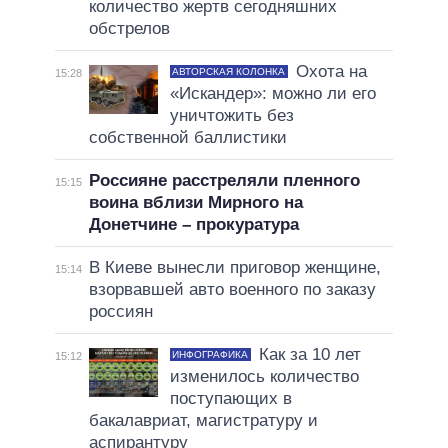
количество жертв сегодняшних
обстрелов
Охота на
АВТОРСКАЯ КОЛОНКА
15:28
«Искандер»: можно ли его
уничтожить без
собственной баллистики
Россияне расстреляли пленного
15:15
воина вблизи Мирного на
Донетчине – прокуратура
В Киеве вынесли приговор женщине,
15:14
взорвавшей авто военного по заказу
россиян
Как за 10 лет
ИНФОГРАФИКА
15:12
изменилось количество
поступающих в
бакалавриат, магистратуру и
аспирантуру