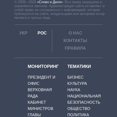
© 2009—2026
«Слово и Дело»
.
Все права защищены и
охраняются законом. Администрация сайта оставляет за
собой право не соглашаться с информацией, которая
публикуется на сайте, владельцами или авторами которой
являются третьи лица.
УКР
РОС
О НАС
КОНТАКТЫ
ПРАВИЛА
МОНИТОРИНГ
ТЕМАТИКИ
ПРЕЗИДЕНТ И
БИЗНЕС
ОФИС
КУЛЬТУРА
ВЕРХОВНАЯ
НАУКА
РАДА
НАЦИОНАЛЬНАЯ
КАБИНЕТ
БЕЗОПАСНОСТЬ
МИНИСТРОВ
ОБЩЕСТВО
ГЛАВЫ
ПОЛИТИКА