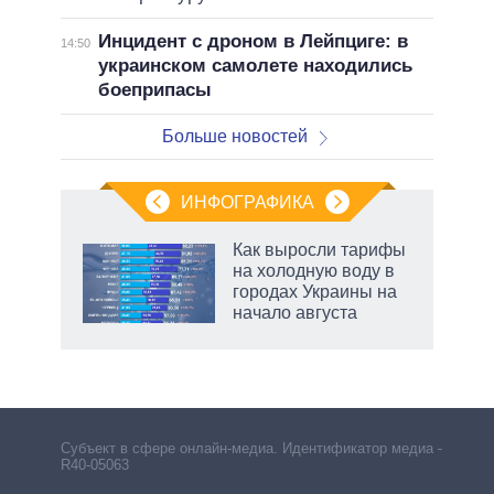
Инцидент с дроном в Лейпциге: в
14:50
украинском самолете находились
боеприпасы
Больше новостей
ИНФОГРАФИКА
Как выросли тарифы
о
на холодную воду в
городах Украины на
начало августа
ic
рф
Субъект в сфере онлайн-медиа. Идентификатор медиа –
R40-05063