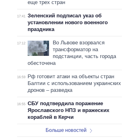
еще трех стран
Зеленский подписал указ об
17:41
установлении нового военного
праздника
Во Львове взорвался
17:12
трансформатор на
подстанции, часть города
обесточена
Рф готовит атаки на объекты стран
16:59
Балтии с использованием украинских
дронов – разведка
СБУ подтвердила поражение
16:55
Ярославского НПЗ и вражеских
кораблей в Керчи
Больше новостей