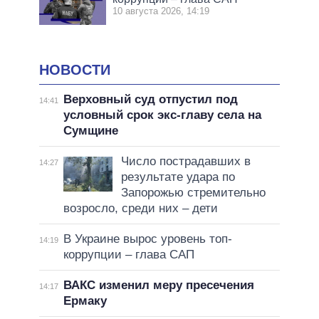
10 августа 2026, 14:19
НОВОСТИ
Верховный суд отпустил под
14:41
условный срок экс-главу села на
Сумщине
Число пострадавших в
14:27
результате удара по
Запорожью стремительно
возросло, среди них – дети
В Украине вырос уровень топ-
14:19
коррупции – глава САП
ВАКС изменил меру пресечения
14:17
Ермаку