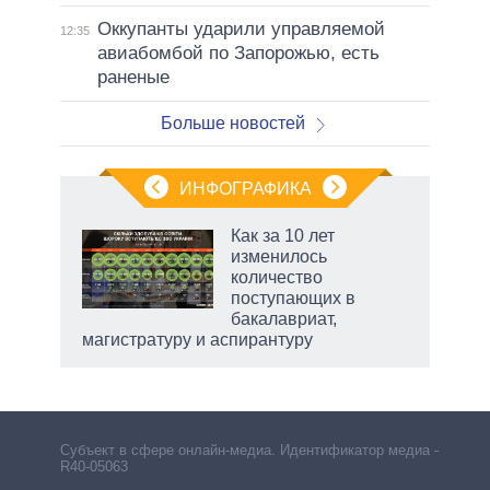
Оккупанты ударили управляемой
12:35
авиабомбой по Запорожью, есть
раненые
Больше новостей
ИНФОГРАФИКА
еля
Как за 10 лет
изменилось
количество
поступающих в
бакалавриат,
магистратуру и аспирантуру
Субъект в сфере онлайн-медиа. Идентификатор медиа –
R40-05063