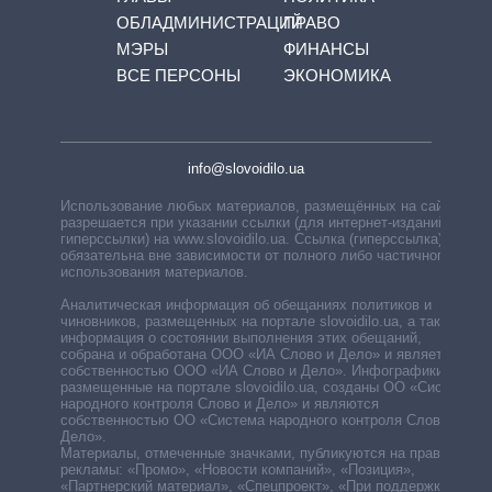
ОБЛАДМИНИСТРАЦИЙ
ПРАВО
МЭРЫ
ФИНАНСЫ
ВСЕ ПЕРСОНЫ
ЭКОНОМИКА
info@slovoidilo.ua
Использование любых материалов, размещённых на сайте,
разрешается при указании ссылки (для интернет-изданий —
гиперссылки) на www.slovoidilo.ua. Ссылка (гиперссылка)
обязательна вне зависимости от полного либо частичного
использования материалов.
Аналитическая информация об обещаниях политиков и
чиновников, размещенных на портале slovoidilo.ua, а также
информация о состоянии выполнения этих обещаний,
собрана и обработана ООО «ИА Слово и Дело» и является
собственностью ООО «ИА Слово и Дело». Инфографики,
размещенные на портале slovoidilo.ua, созданы ОО «Система
народного контроля Слово и Дело» и являются
собственностью ОО «Система народного контроля Слово и
Дело».
Материалы, отмеченные значками, публикуются на правах
рекламы: «Промо», «Новости компаний», «Позиция»,
«Партнерский материал», «Спецпроект», «При поддержке».