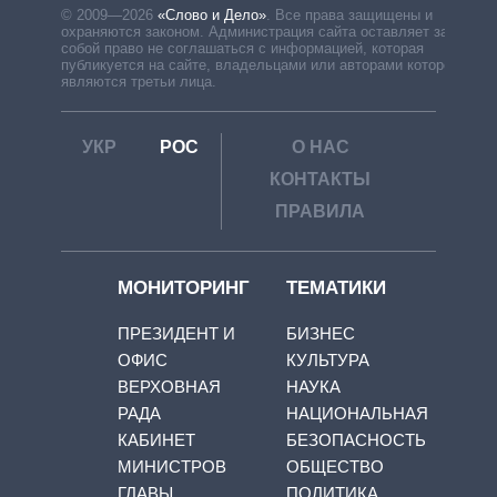
© 2009—2026
«Слово и Дело»
.
Все права защищены и
охраняются законом. Администрация сайта оставляет за
собой право не соглашаться с информацией, которая
публикуется на сайте, владельцами или авторами которой
являются третьи лица.
УКР
РОС
О НАС
КОНТАКТЫ
ПРАВИЛА
МОНИТОРИНГ
ТЕМАТИКИ
ПРЕЗИДЕНТ И
БИЗНЕС
ОФИС
КУЛЬТУРА
ВЕРХОВНАЯ
НАУКА
РАДА
НАЦИОНАЛЬНАЯ
КАБИНЕТ
БЕЗОПАСНОСТЬ
МИНИСТРОВ
ОБЩЕСТВО
ГЛАВЫ
ПОЛИТИКА