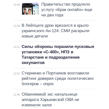
Правительство продлило
13:46
услугу «Брак онлайн» еще
на два года
В Лейпциге дрон врезался в крыло
13:38
украинского Ан-124: СМИ раскрыли
новые детали
Силы обороны поразили пусковые
13:11
установки «С-400», НПЗ в
Татарстане и подразделение
оккупантов
Стерненко и Портников возглавили
12:52
рейтинг доверия среди политических
блогеров – опрос
Обвиняемой экс-начальнице
12:40
аппарата Харьковской ОВА не
изменили залог