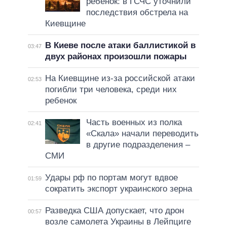
ребенок: в ГСЧС уточнили
последствия обстрела на
Киевщине
В Киеве после атаки баллистикой в
03:47
двух районах произошли пожары
На Киевщине из-за российской атаки
02:53
погибли три человека, среди них
ребенок
Часть военных из полка
02:41
«Скала» начали переводить
в другие подразделения –
СМИ
Удары рф по портам могут вдвое
01:59
сократить экспорт украинского зерна
Разведка США допускает, что дрон
00:57
возле самолета Украины в Лейпциге