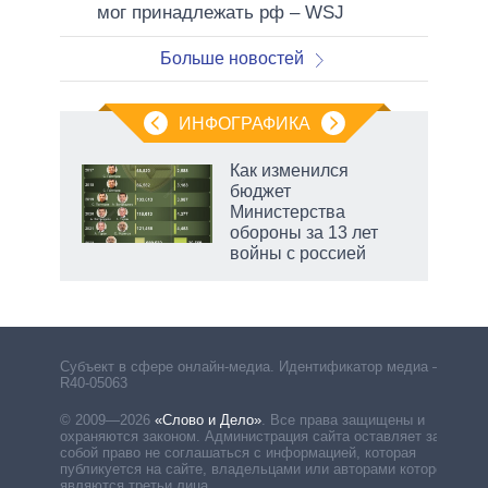
мог принадлежать рф – WSJ
Больше новостей
ИНФОГРАФИКА
еля
Как изменился
бюджет
Министерства
обороны за 13 лет
войны с россией
рф
Субъект в сфере онлайн-медиа. Идентификатор медиа –
R40-05063
© 2009—2026
«Слово и Дело»
.
Все права защищены и
охраняются законом. Администрация сайта оставляет за
собой право не соглашаться с информацией, которая
публикуется на сайте, владельцами или авторами которой
являются третьи лица.