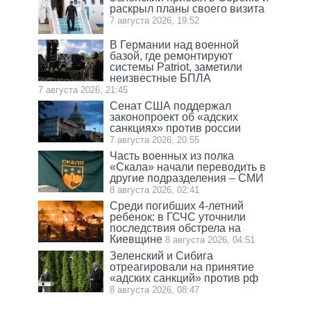
раскрыл планы своего визита
7 августа 2026, 19:52
В Германии над военной
базой, где ремонтируют
системы Patriot, заметили
неизвестные БПЛА
7 августа 2026, 21:45
Сенат США поддержал
законопроект об «адских
санкциях» против россии
7 августа 2026, 20:55
Часть военных из полка
«Скала» начали переводить в
другие подразделения – СМИ
8 августа 2026, 02:41
Среди погибших 4-летний
ребенок: в ГСЧС уточнили
последствия обстрела на
Киевщине
8 августа 2026, 04:51
Зеленский и Сибига
отреагировали на принятие
«адских санкций» против рф
8 августа 2026, 08:47