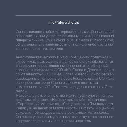
info@slovoidilo.ua
Использование любых материалов, размещённых на сайте,
разрешается при указании ссылки (для интернет-изданий —
гиперссылки) на www.slovoidilo.ua. Ссылка (гиперссылка)
обязательна вне зависимости от полного либо частичного
использования материалов.
Аналитическая информация об обещаниях политиков и
чиновников, размещенных на портале slovoidilo.ua, а также
информация о состоянии выполнения этих обещаний,
собрана и обработана ООО «ИА Слово и Дело» и является
собственностью ООО «ИА Слово и Дело». Инфографики,
размещенные на портале slovoidilo.ua, созданы ОО «Система
народного контроля Слово и Дело» и являются
собственностью ОО «Система народного контроля Слово и
Дело».
Материалы, отмеченные значками, публикуются на правах
рекламы: «Промо», «Новости компаний», «Позиция»,
«Партнерский материал», «Спецпроект», «При поддержке».
Редакция не несет ответственности за факты и оценочные
суждения, обнародованные в рекламных материалах.
Согласно украинскому законодательству ответственность за
содержание рекламы несет рекламодатель.