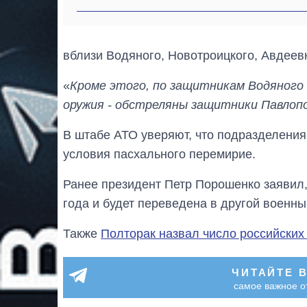
вблизи Водяного, Новотроицкого, Авдеев
«
Кроме этого, по защитникам Водяного -
оружия - обстреляны защитники Павлоп
В штабе АТО уверяют, что подразделени
условия пасхального перемирие.
Ранее президент Петр Порошенко заявил
года и будет переведена в другой военны
Также
Полторак назвал число российских
ЧИТАЙТЕ 
самое важное о