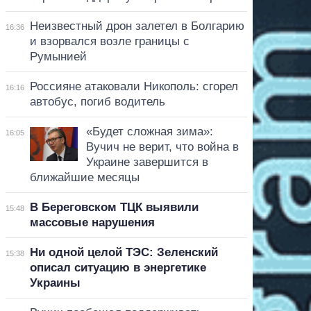
Неизвестный дрон залетел в Болгарию
16:36
и взорвался возле границы с
Румынией
Россияне атаковали Никополь: сгорел
16:16
автобус, погиб водитель
«Будет сложная зима»:
16:05
Вучич не верит, что война в
Украине завершится в
ближайшие месяцы
В Береговском ТЦК выявили
15:48
массовые нарушения
Ни одной целой ТЭС: Зеленский
15:38
описал ситуацию в энергетике
Украины