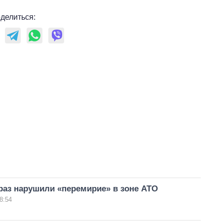
делиться:
раз нарушили «перемирие» в зоне АТО
8:54