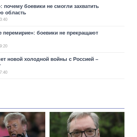
: почему боевики не смогли захватить
ю область
3:40
е перемирие»: боевики не прекращают
9:20
ет новой холодной войны с Россией –
г
7:40