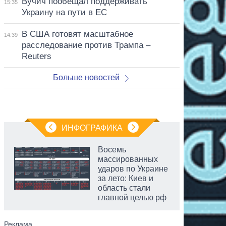
Вучич пообещал поддерживать
15:35
Украину на пути в ЕС
В США готовят масштабное
14:39
расследование против Трампа –
Reuters
Больше новостей
ИНФОГРАФИКА
Восемь
массированных
ударов по Украине
за лето: Киев и
область стали
главной целью рф