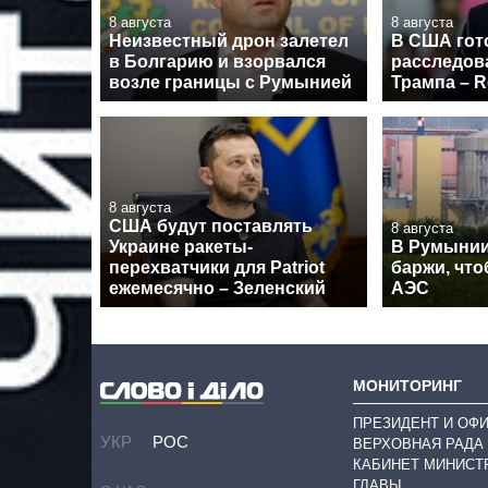
8 августа
8 августа
Неизвестный дрон залетел
В США гот
в Болгарию и взорвался
расследов
возле границы с Румынией
Трампа – R
8 августа
США будут поставлять
8 августа
Украине ракеты-
В Румынии
перехватчики для Patriot
баржи, что
ежемесячно – Зеленский
АЭС
МОНИТОРИНГ
ПРЕЗИДЕНТ И ОФ
УКР
РОС
ВЕРХОВНАЯ РАДА
КАБИНЕТ МИНИСТ
ГЛАВЫ