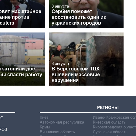
8 августа
овят масштабное
Сербия поможет
ание против
восстановить один из
euters
украинских городов
8 августа
 затопили две
В Береговском ТЦК
бы спасти работу
выявили массовые
нарушения
РЕГИОНЫ
Киев
Ивано-Франковская об
ИС
Автономная республика
Киевская область
Крым
Кировоградская област
РОВ
Винницкая область
Луганская область