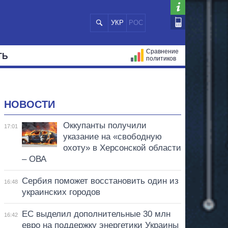
УКР
РОС
Сравнение
ТЬ
политиков
СТРАЦИЙ
МЭРЫ
ВСЕ ПЕРСОНЫ
НОВОСТИ
Оккупанты получили
17:01
указание на «свободную
охоту» в Херсонской области
– ОВА
Сербия поможет восстановить один из
16:48
украинских городов
ЕС выделил дополнительные 30 млн
16:42
евро на поддержку энергетики Украины