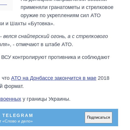
применяли гранатометы и стрелковое
оружие по укреплениям сил АТО
ки и Шахты «Бутовка».
 велся снайперский огонь, а с стрелкового
оля
», - отмечают в штабе АТО.
я ВСУ контролируют противника и соблюдают
, что
АТО на Донбассе закончится в мае
2018
й формат.
 военных
у границы Украины.
В TELEGRAM
Подписаться
т «Слово и дело»