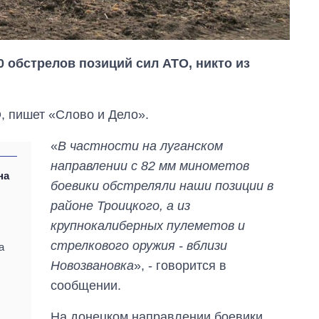
0 обстрелов позиций сил АТО, никто из
, пишет «Слово и Дело».
«
В частности на луганском
направлении с 82 мм минометов
на
боевики обстреляли наши позиции в
районе Троицкого, а из
Как за 10 лет
изменилось
крупнокалиберных пулеметов и
количество
стрелкового оружия - вблизи
а
поступающих в
Новозвановка
», - говорится в
бакалавриат,
магистратуру и
сообщении.
аспирантуру
На донецком направлении боевики