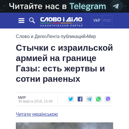
УКР
РОС
НОВОСТИ
Слово и Дело
›
Лента публикаций
›
Мир
Стычки с израильской
ОБЕЩАНИЯ
ЛЕНТА
ПОЛИТИКА
армией на границе
СОБЫТИЯ
ЭКОНОМИКА
ПОЛИТИКИ
Газы: есть жертвы и
СТАТЬИ
ОБЩЕСТВО
ИНФОГРАФИКА
МНЕНИЯ
МИР
ВСЕ ПОЛИТИКИ
сотни раненых
ОБЗОРЫ
ПРЕЗИДЕНТ И ОФИС
ВИДЕО
ДАЙДЖЕСТЫ
ВЕРХОВНАЯ РАДА
МИР
ПОДДЕРЖАТЬ
КАБИНЕТ МИНИСТРОВ
30 марта 2018, 15:46
ГЛАВЫ ОБЛАДМИНИСТРАЦИЙ
СРАВНЕНИЕ ПОЛИТИКОВ
Читати українською
МЭРЫ
ВСЕ ПЕРСОНЫ