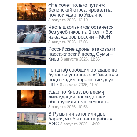
«Не хочет только путин»:
Зеленский отреагировал на
ночной удар по Украине
8 августа 2026, 12:10
Часть школьников останется
без учебников на 1 сентября
из-за ударов россии – МОН
8 августа 2026, 13:06
Российские дроны атаковали
пассажирский поезд Сумы –
Киев
8 августа 2026, 11:36
Генштаб сообщил об ударе по
буровой установке «Сиваш» и
подтвердил поражение двух
НПЗ
8 августа 2026, 11:51
Удар по Киеву: во время
ликвидации последствий
обнаружили тело человека
8 августа 2026, 10:56
В Румынии затопили две
баржи, чтобы спасти работу
АЭС
8 августа 2026, 14:02