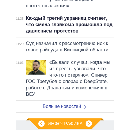
протестных акциях
Каждый третий украинец считает,
11:35
что смена главкома произошла под
давлением протестов
Суд назначил к рассмотрению иск к
11:20
главе райсуда в Винницкой области
«Бывали случаи, когда мы
11:01
из прессы узнавали, что
что-то потеряно». Спикер
ГОС Трегубов о спорах с DeepState,
работе с Драпатым и изменениях в
ВСУ
Больше новостей
ИНФОГРАФИКА