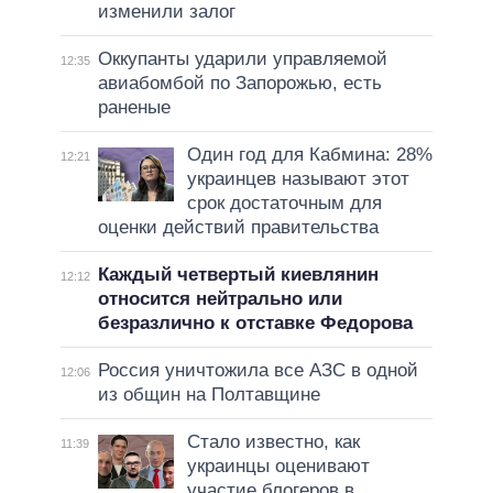
изменили залог
Оккупанты ударили управляемой
12:35
авиабомбой по Запорожью, есть
раненые
Один год для Кабмина: 28%
12:21
украинцев называют этот
срок достаточным для
оценки действий правительства
Каждый четвертый киевлянин
12:12
относится нейтрально или
безразлично к отставке Федорова
Россия уничтожила все АЗС в одной
12:06
из общин на Полтавщине
Стало известно, как
11:39
украинцы оценивают
участие блогеров в