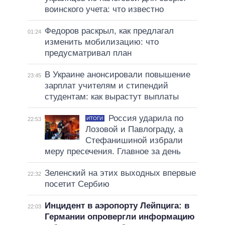
воинского учета: что известно
Федоров раскрыл, как предлагал
01:24
изменить мобилизацию: что
предусматривал план
В Украине анонсировали повышение
23:45
зарплат учителям и стипендий
студентам: как вырастут выплаты
Россия ударила по
ИТОГИ
22:53
Лозовой и Павлограду, а
Стефанишиной избрали
меру пресечения. Главное за день
Зеленский на этих выходных впервые
22:32
посетит Сербию
Инцидент в аэропорту Лейпцига: в
22:03
Германии опровергли информацию